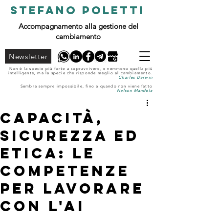
STEFANO POLETTI
Accompagnamento alla gestione del
cambiamento
Newsletter
Non è la specie più forte a sopravvivere, e nemmeno quella più
intelligente, ma la specie che risponde meglio al cambiamento.
Charles Darwin
Sembra sempre impossibile, fino a quando non viene fatto
Nelson Mandela
Capacità,
sicurezza ed
etica: le
competenze
per lavorare
con l'AI