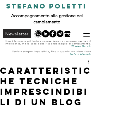
STEFANO POLETTI
Accompagnamento alla gestione del
cambiamento
Newsletter
Non è la specie più forte a sopravvivere, e nemmeno quella più
intelligente, ma la specie che risponde meglio al cambiamento.
Charles Darwin
Sembra sempre impossibile, fino a quando non viene fatto
Nelson Mandela
Caratteristic
he tecniche
imprescindibi
li di un blog