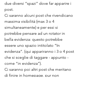
due diversi “spazi” dove far apparire i 
post.
Ci saranno alcuni post che rivendicano 
massima visibilità (max 3 o 4 
simultaneamente) e per essi si 
potrebbe pensare ad un rotator in 
bella evidenza: questo potrebbe 
essere uno spazio intitolato “In 
evidenza”. (qui appariranno i 3 o 4 post 
che si sceglie di taggare - appunto - 
come “in evidenza”).
Ci saranno poi altri post che meritano 
di finire in homepage, pur non 
essendo così importanti da dover 
apparire tra quelli in evidenza: per 
questo motivo si immagina la 
possibilità di visualizzarli in un’area 
(box che potrebbe essere intitolato 
“Approfondimenti”) collocata in 