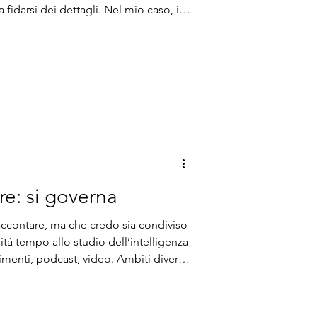
fidarsi dei dettagli. Nel mio caso, il
: prendere PDF di prenotazioni hotel
rmarli in righe strutturate in Excel
omate, con un modello AI Builder che
, costo totale, data di check‑in e
 u
rre: si governa
raccontare, ma che credo sia condiviso
tà tempo allo studio dell’intelligenza
dimenti, podcast, video. Ambiti diversi,
 passando per le questioni etiche. In
timana, spesso ritagliate nei
 la sera. Eppure la sensazione