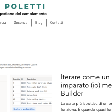
 POLETTI
estione del cambiamento
enza
Docenza
Blog
Contatti
Iterare come un
imparato (io) me
Builder
La parte più istruttiva di u
funziona. È quando quasi fun