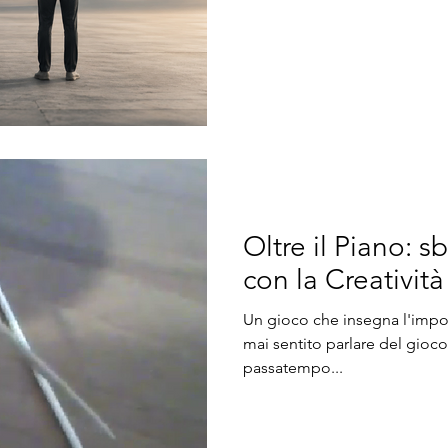
dominante è sempre la stessa
stare rincorrendo qualc
Oltre il Piano: s
con la Creatività
Un gioco che insegna l'impo
mai sentito parlare del gioc
passatempo...