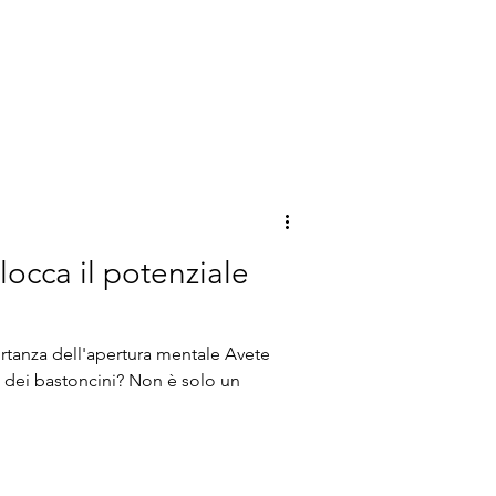
: affanno. Ritardo. L’impressione di
blocca il potenziale
rtanza dell'apertura mentale Avete
o dei bastoncini? Non è solo un