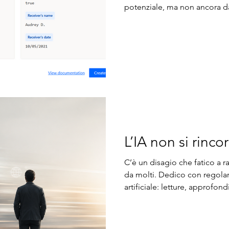
potenziale, ma non ancora da 
progetto era molto concreto
(scaricati da Booking) e trasfo
tramite un flusso Power Aut
estrae campi come nome hotel
data di check‑out. Il flusso, a
L’IA non si rinco
C’è un disagio che fatico a 
da molti. Dedico con regolari
artificiale: letture, approfon
dal giuridico all’applicativo,
media, almeno dieci ore a set
weekend, nelle pause pranzo,