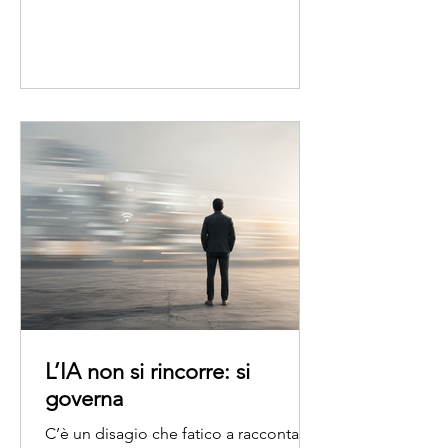
prendere PDF di prenotazioni hotel
(scaricati da Booking) e trasformarli in
righe strutturate in Excel tramite un
flusso Power Automate, con un
modello AI Builder che estrae campi
come nome hotel, costo totale, data di
check‑in e data di check‑out. Il flusso,
a u
L’IA non si rincorre: si
governa
C’è un disagio che fatico a raccontare,