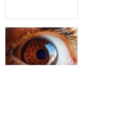
Immaginare possibilità che
ancora non esistono
Un leader che vuole trasformare la
propria azienda non segue solo le