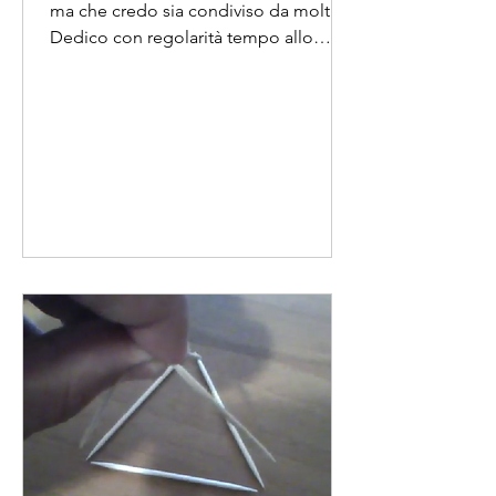
ma che credo sia condiviso da molti.
Dedico con regolarità tempo allo
studio dell’intelligenza artificiale:
letture, approfondimenti, podcast,
video. Ambiti diversi, dal giuridico
all’applicativo, passando per le
questioni etiche. In media, almeno
dieci ore a settimana, spesso ritagliate
nei weekend, nelle pause pranzo, la
sera. Eppure la sensazione dominante
è sempre la stessa: affanno. Ritardo.
L’impressione di stare rincorrendo
qualc