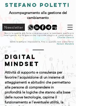
STEFANO POLETTI
Accompagnamento alla gestione del
cambiamento
Newsletter
Non è la specie più forte a sopravvivere, e nemmeno quella più
intelligente, ma la specie che risponde meglio al cambiamento.
Charles Darwin
Sembra sempre impossibile, fino a quando non viene fatto
Nelson Mandela
DIGITAL
MINDSET
Attività di supporto e consulenza per
favorire l’acquisizione di un insieme di
atteggiamenti e abitudini che permettano
alle persone di comprendere in
profondità le logiche che stanno alla base
delle nuove tecnologie, capirne il
funzionamento e l’eventuale utilità, la