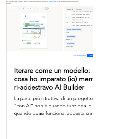
Iterare come un modello:
cosa ho imparato (io) mentre
ri‑addestravo AI Builder
La parte più istruttiva di un progetto
“con AI” non è quando funziona. È
quando quasi funziona: abbastanza da
vedere il potenziale, ma non ancora da
fidarsi dei dettagli. Nel mio caso, il
progetto era molto concreto: