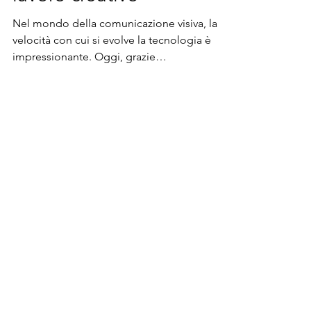
lavoro creativo
Nel mondo della comunicazione visiva, la
velocità con cui si evolve la tecnologia è
impressionante. Oggi, grazie
all’intelligenza...
ContaTTI
Via del Mercato
35 - 38089
Storo (TN)
​​Mob:
339.1073483
- Tel:
0465.297167
-
Fax:
0465.297168
​info@stefanopoletti.it