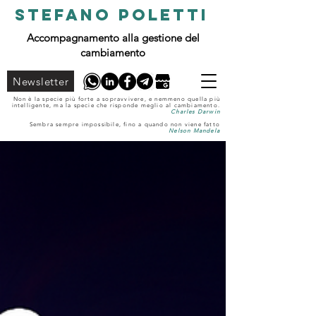
STEFANO POLETTI
Accompagnamento alla gestione del
cambiamento
Newsletter
Non è la specie più forte a sopravvivere, e nemmeno quella più
intelligente, ma la specie che risponde meglio al cambiamento.
Charles Darwin
Sembra sempre impossibile, fino a quando non viene fatto
Nelson Mandela