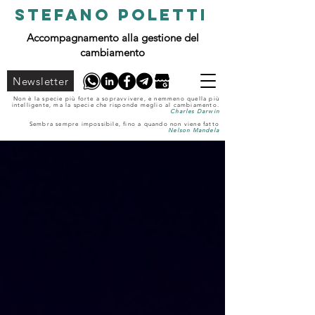
STEFANO POLETTI
Accompagnamento alla gestione del
cambiamento
Newsletter
Non è la specie più forte a sopravvivere, e nemmeno quella più
intelligente, ma la specie che risponde meglio al cambiamento.
Charles Darwin
Sembra sempre impossibile, fino a quando non viene fatto
Nelson Mandela