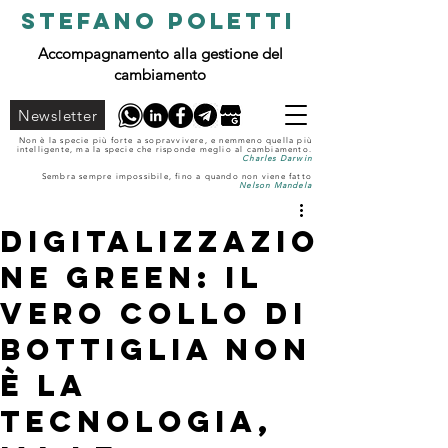
STEFANO POLETTI
Accompagnamento alla gestione del
cambiamento
Newsletter
Non è la specie più forte a sopravvivere, e nemmeno quella più
intelligente, ma la specie che risponde meglio al cambiamento.
Charles Darwin
Sembra sempre impossibile, fino a quando non viene fatto
Nelson Mandela
Digitalizzazio
ne green: il
vero collo di
bottiglia non
è la
tecnologia,