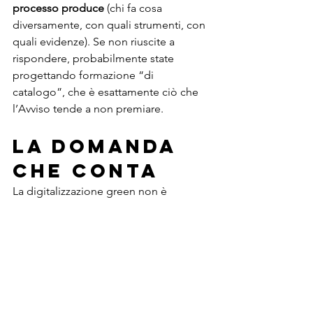
processo produce
 (chi fa cosa 
diversamente, con quali strumenti, con 
quali evidenze). Se non riuscite a 
rispondere, probabilmente state 
progettando formazione “di 
catalogo”, che è esattamente ciò che 
l’Avviso tende a non premiare.
la domanda 
che conta
La digitalizzazione green non è 
un’etichetta: è la capacità di far 
funzionare il cambiamento ambientale 
nella quotidianità operativa. L’Avviso 
2/2026, nella sua logica, lo rende 
evidente: finanzia competenze quando 
sono parte di una trasformazione reale. 
La domanda utile, allora, è: 
quale 