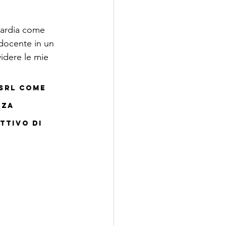
uardia come 
docente in un 
idere le mie 
srl come 
nza 
ttivo di 