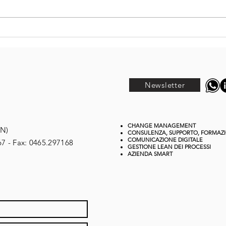
Dal SEO al GEO:
Ag
come cambia
Wh
davvero la
qu
scrittura dei
ch
contenuti
un
Newsletter
nell’era
st
dell’AI
op
CHANGE MANAGEMENT
TN)
CONSULENZA, SUPPORTO, FORMAZ
COMUNICAZIONE DIGITALE
67 - Fax: 0465.297168
GESTIONE
LEAN DEI PROCESSI
AZIENDA SMART