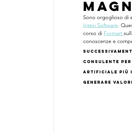
Mag
Sono orgoglioso di e
Intesi Software
. Que
corso di 
Formart 
sul
conoscenze e compe
Successivament
consulente per 
Artificiale più 
generare valore