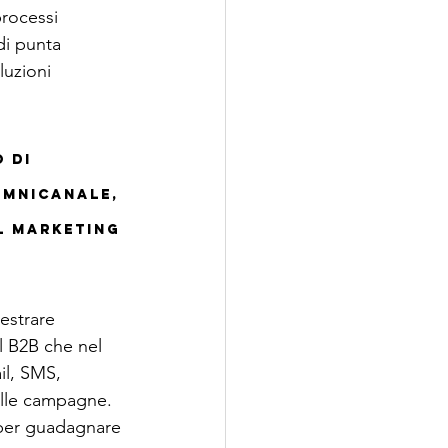
processi 
di punta 
uzioni 
 di 
omnicanale, 
l marketing 
estrare 
l B2B che nel 
il, SMS, 
elle campagne.
 per guadagnare 