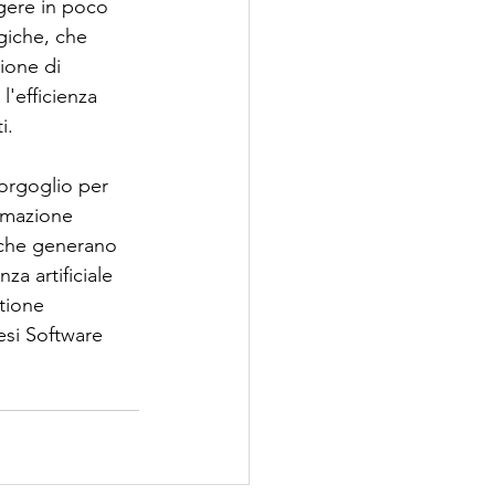
gere in poco 
giche, che 
ione di 
'efficienza 
i.
orgoglio per 
rmazione 
 che generano 
za artificiale 
tione 
esi Software 