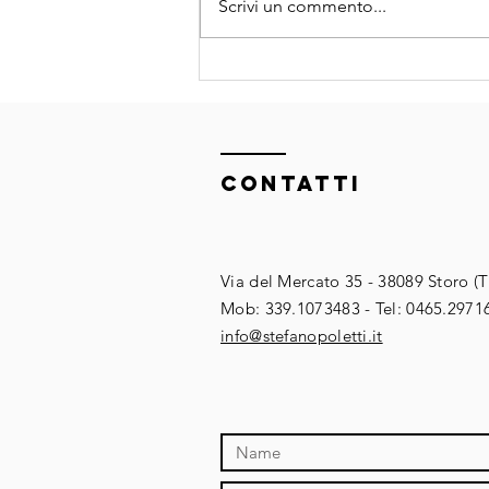
Scrivi un commento...
Da SEO ad AIO:
come cambiano
i contenuti
quando a
cercare è
ContaTTI
l’intelligenza
artificiale
Via del Mercato 35 - 38089 Storo (
​​Mob: 339.1073483 - Tel: 0465.2971
​info@stefanopoletti.it