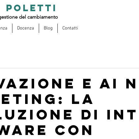
 POLETTI
estione del cambiamento
enza
Docenza
Blog
Contatti
vazione e AI 
eting: la
luzione di Int
ware con