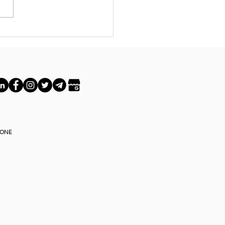
enti AI su
atsApp:
ando la
at diventa
 vero
rumento
erativo
IONE