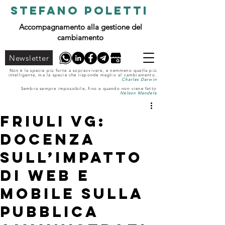
STEFANO POLETTI
Accompagnamento alla gestione del
cambiamento
Newsletter
Non è la specie più forte a sopravvivere, e nemmeno quella più
intelligente, ma la specie che risponde meglio al cambiamento.
Charles Darwin
Sembra sempre impossibile, fino a quando non viene fatto
Nelson Mandela
Friuli VG:
docenza
sull’impatto
di Web e
Mobile sulla
pubblica