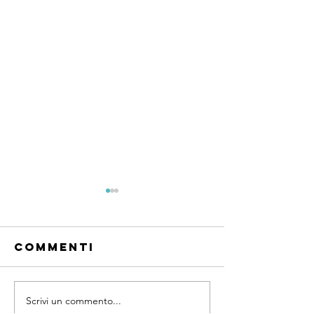
Commenti
Scrivi un commento...
Agenti A
Master