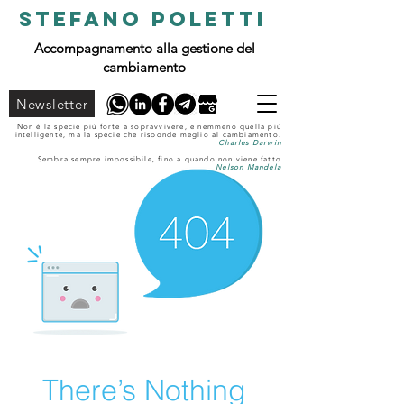
STEFANO POLETTI
Accompagnamento alla gestione del
cambiamento
Newsletter
Non è la specie più forte a sopravvivere, e nemmeno quella più
intelligente, ma la specie che risponde meglio al cambiamento.
Charles Darwin
Sembra sempre impossibile, fino a quando non viene fatto
Nelson Mandela
There’s Nothing