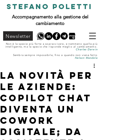
STEFANO POLETTI
Accompagnamento alla gestione del
cambiamento
Newsletter
Non è la specie più forte a sopravvivere, e nemmeno quella più
intelligente, ma la specie che risponde meglio al cambiamento.
Charles Darwin
Sembra sempre impossibile, fino a quando non viene fatto
Nelson Mandela
La novità per
le aziende:
Copilot Chat
diventa un
cowork
digitale; da