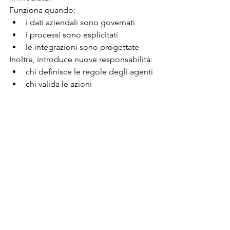
Funziona quando:
i dati aziendali sono governati
i processi sono esplicitati
le integrazioni sono progettate
Inoltre, introduce nuove responsabilità:
chi definisce le regole degli agenti
chi valida le azioni
come si monitora il 
comportamento
Il rischio non è tecnico, ma 
organizzativo.
In sintesi
CoWork trasforma Copilot Chat da 
interfaccia conversazionale a runtime di 
agenti.
Il cambiamento è netto:
da assistenza → operatività