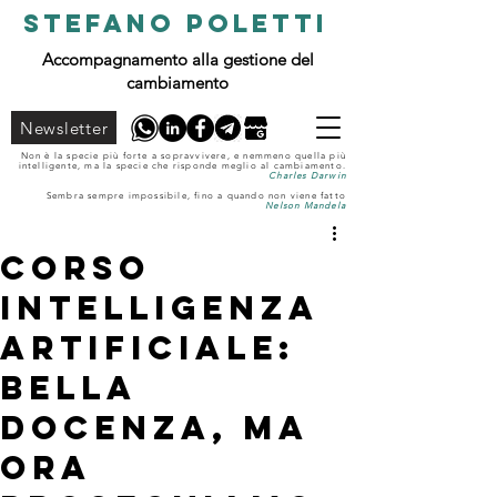
STEFANO POLETTI
Accompagnamento alla gestione del
cambiamento
Newsletter
Non è la specie più forte a sopravvivere, e nemmeno quella più
intelligente, ma la specie che risponde meglio al cambiamento.
Charles Darwin
Sembra sempre impossibile, fino a quando non viene fatto
Nelson Mandela
Corso
intelligenza
artificiale:
bella
docenza, ma
ora