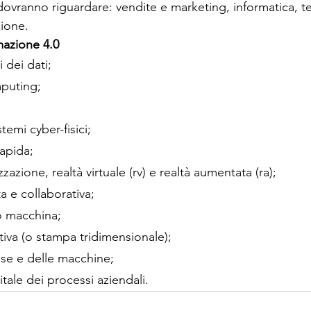
 dovranno riguardare: vendite e marketing, informatica, t
ione.
mazione 4.0
i dei dati;
puting;
temi cyber-fisici;
apida;
izzazione, realtà virtuale (rv) e realtà aumentata (ra);
a e collaborativa;
o macchina;
tiva (o stampa tridimensionale);
ose e delle macchine;
tale dei processi aziendali.