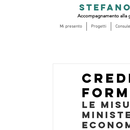
STEFANO
Accompagnamento alla g
Mi presento
Progetti
Consul
Cred
form
Le misu
Minist
Econom