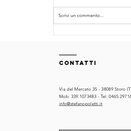
Scrivi un commento...
Intelligenza
artificiale e
organizzazioni
la mia
ContaTTI
intervista con
Cantiere AI in
vista del WMF
Via del Mercato 35 - 38089 Storo (
​​Mob: 339.1073483 - Tel: 0465.2971
​info@stefanopoletti.it