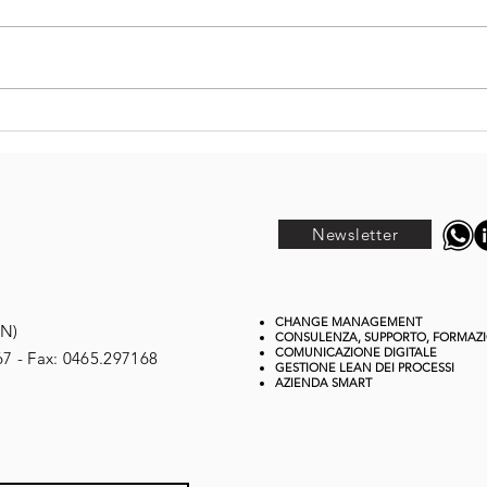
La
Digital
co
Transformation
So
:
e Intelligenza
Ag
Artificiale:
Newsletter
governare il
cambiamento
nelle grandi
organizzazioni
CHANGE MANAGEMENT
TN)
CONSULENZA, SUPPORTO, FORMAZ
industriali
COMUNICAZIONE DIGITALE
67 - Fax: 0465.297168
GESTIONE
LEAN DEI PROCESSI
AZIENDA SMART