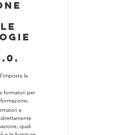
one 
le 
ogie 
.0.
d’imposta le 
i formatori per 
a formazione;
ormatori e 
 direttamente 
azione, quali 
li e le forniture 