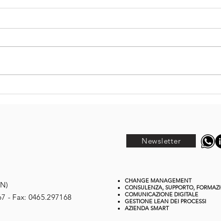
Un
Intelligenza
Ty
artificiale e
le
organizzazioni:
:
fi
la mia
,
pr
Newsletter
intervista con
pr
Cantiere AI in
e
fo
vista del WMF
da
CHANGE MANAGEMENT
TN)
CONSULENZA, SUPPORTO, FORMAZ
COMUNICAZIONE DIGITALE
67 - Fax: 0465.297168
GESTIONE
LEAN DEI PROCESSI
AZIENDA SMART