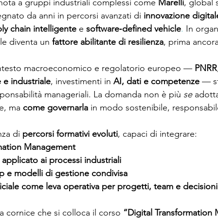
ota a gruppi industriali complessi come 
Marelli
, global 
gnato da anni in percorsi avanzati di 
innovazione digital
ly chain intelligente
 e 
software‑defined vehicle
. 
In organ
ale diventa un 
fattore abilitante di resilienza
, prima ancora
contesto macroeconomico e regolatorio europeo — 
PNRR
e e industriale
, investimenti in 
AI, dati e competenze
 — s
esponsabilità manageriali. La domanda non è più 
se
 adott
le, ma 
come governarla
 in modo sostenibile, responsabile
za di 
percorsi formativi evoluti
, capaci di integrare:
rmation Management
applicato ai processi industriali
 e modelli di gestione condivisa
ificiale come leva operativa per progetti, team e decisioni
a cornice che si colloca il corso 
“Digital Transformation