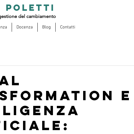
 POLETTI
estione del cambiamento
enza
Docenza
Blog
Contatti
tal
sformation e
lligenza
ficiale: