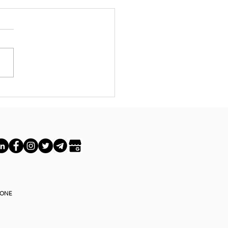
iflex e
tan: come
ggere la
liera per
ogettare
ocessi (e
rmazione)
vvero utili
IONE