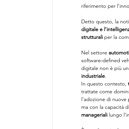
riferimento per l’inn
Detto questo, la noti
digitale e l’intellige
strutturali
 per la com
Nel settore 
automot
software‑defined vehi
digitale non è più u
industriale
.
In questo contesto, 
trattate come domini
l’adozione di nuove p
ma con la capacità di
manageriali
 lungo l’