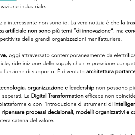
ovazione industriale.
zia interessante non sono io. La vera notizia è che 
la tra
nza artificiale non sono più temi “di innovazione”
, ma 
cond
petitività delle grandi organizzazioni manifatturiere.
ive
, oggi attraversato contemporaneamente da elettrifica
cle, ridefinizione delle supply chain e pressione competit
na funzione di supporto. È diventato 
architettura portant
tecnologia, organizzazione e leadership
 non possono pi
 separati. La 
Digital Transformation
 efficace non coincid
iattaforme o con l’introduzione di strumenti di 
intelligen
 
ripensare processi decisionali, modelli organizzativi e
intera catena del valore.