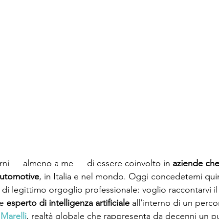
iorni — almeno a me — di essere coinvolto in 
aziende che
 automotive
, in Italia e nel mondo. Oggi concedetemi qui
i legittimo orgoglio professionale: voglio raccontarvi il
e 
esperto di intelligenza artificiale
 all’interno di un perc
 
Marelli
, realtà globale che rappresenta da decenni un p