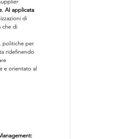
supplier 
e
, 
AI applicata 
izzazioni di 
 che di 
, politiche per 
ta ridefinendo 
are 
 e orientato al 
 Management: 