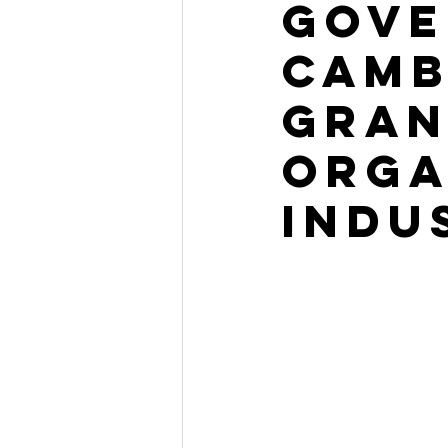
gove
camb
gran
orga
indu