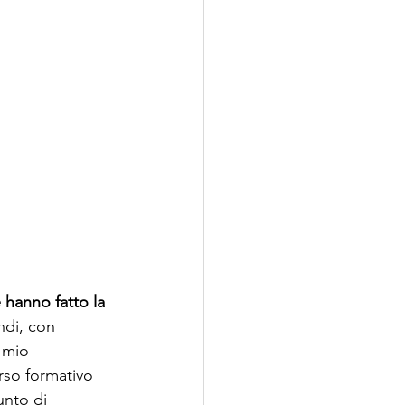
 hanno fatto la 
ndi, con 
 mio 
orso formativo 
unto di 