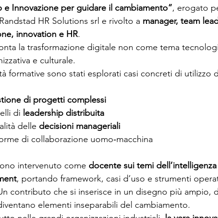
p e Innovazione per guidare il cambiamento”
, erogato p
 Randstad HR Solutions srl e rivolto a 
manager, team lead
ione, innovation e HR
.
ronta la trasformazione digitale non come tema tecnolo
nizzativa e culturale.
tà formative sono stati esplorati casi concreti di utilizzo d
tione di progetti complessi
li di 
leadership distribuita
lità delle 
decisioni manageriali
 forme di collaborazione uomo‑macchina
sono intervenuto come 
docente sui temi dell’intelligenza a
ment
, portando framework, casi d’uso e strumenti operati
 Un contributo che si inserisce in un disegno più ampio, 
diventano elementi inseparabili del cambiamento.
tto nelle grandi organizzazioni industriali, 
la vera innov