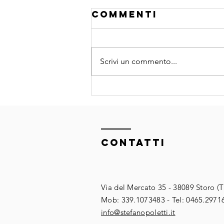
Commenti
Scrivi un commento...
3 corsi sugli
agenti AI nello
stesso periodo
non è quantità
ContaTTI
è
trasformazion
Via del Mercato 35 - 38089 Storo (
​​Mob: 339.1073483 - Tel: 0465.2971
​info@stefanopoletti.it