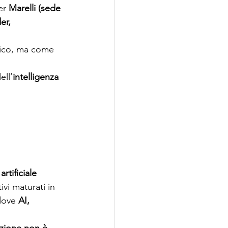
er 
Marelli (sede 
er, 
gico, ma come 
ell’
intelligenza 
rtificiale 
vi maturati in 
dove 
AI, 
azione non è 