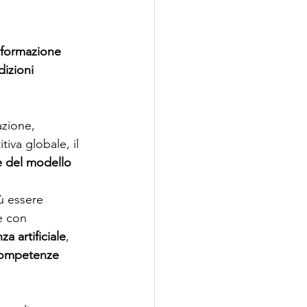
sformazione 
izioni 
zione, 
iva globale, il 
e del modello 
ù essere 
e con 
za artificiale
, 
 competenze 