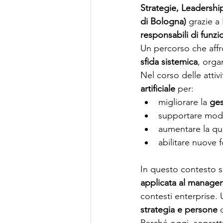
Strategie, Leadershi
di Bologna)
 grazie a
responsabili di funz
Un percorso che aff
sfida sistemica
, orga
Nel corso delle attivi
artificiale
 per:
migliorare la 
ges
supportare model
aumentare la qua
abilitare nuove
In questo contesto 
applicata al manage
contesti enterprise.
strategia e persone
 
Perché oggi, soprattu