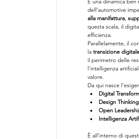
È una dinamica ben n
dell’automotive impe
alla manifattura
, 
supp
questa scala, il digit
efficienza.
Parallelamente, il 
la 
transizione digital
il perimetro delle r
l’intelligenza artificia
valore.
Da qui nasce l’esigen
Digital Transfo
Design Thinking 
Open Leadership
Intelligenza Art
È all’interno di quest