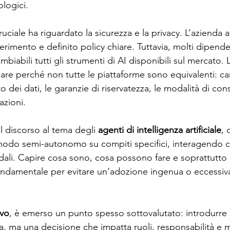
ologici.
uciale ha riguardato la sicurezza e la privacy. L’azienda a
ferimento e definito policy chiare. Tuttavia, molti dipend
mbiabili tutti gli strumenti di AI disponibili sul mercato.
gare perché non tutte le piattaforme sono equivalenti: c
o dei dati, le garanzie di riservatezza, le modalità di con
azioni.
il discorso al tema degli 
agenti di intelligenza artificiale
, 
 modo semi-autonomo su compiti specifici, interagendo c
ndali. Capire cosa sono, cosa possono fare e soprattutto
ondamentale per evitare un’adozione ingenua o eccessi
ivo
, è emerso un punto spesso sottovalutato: introdurre 
a, ma una decisione che impatta ruoli, responsabilità e m