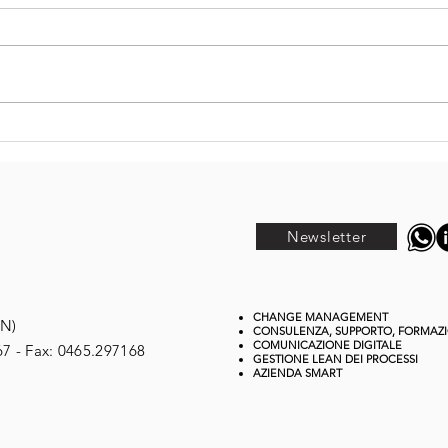
Intelligenza
Ol
Artificiale:
sb
quando le
po
testimonianze
la
contano più
Newsletter
delle promesse
CHANGE MANAGEMENT
TN)
CONSULENZA, SUPPORTO, FORMAZ
COMUNICAZIONE DIGITALE
67 - Fax: 0465.297168
GESTIONE
LEAN DEI PROCESSI
AZIENDA SMART