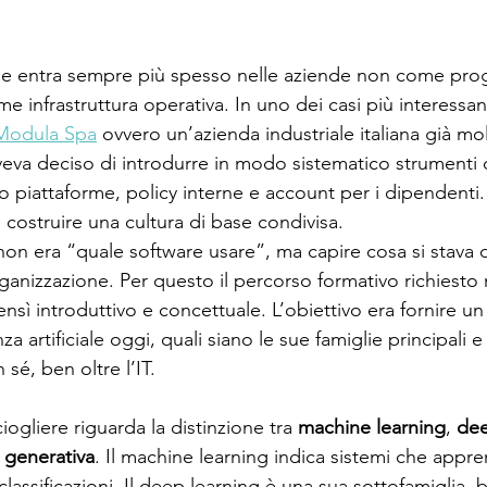
iciale entra sempre più spesso nelle aziende non come pro
 infrastruttura operativa. In uno dei casi più interessan
Modula Spa
 ovvero un’azienda industriale italiana già mo
eva deciso di introdurre in modo sistematico strumenti d
o piattaforme, policy interne e account per i dipendenti
costruire una cultura di base condivisa.
 non era “quale software usare”, ma capire cosa si stava 
ganizzazione. Per questo il percorso formativo richiesto 
nsì introduttivo e concettuale. L’obiettivo era fornire u
nza artificiale oggi, quali siano le sue famiglie principali e
 sé, ben oltre l’IT.
gliere riguarda la distinzione tra 
machine learning
, 
dee
le generativa
. Il machine learning indica sistemi che appr
classificazioni. Il deep learning è una sua sottofamiglia, b