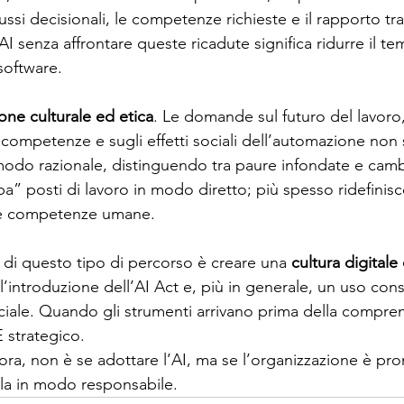
ussi decisionali, le competenze richieste e il rapporto tr
 AI senza affrontare queste ricadute significa ridurre il te
software.
ne culturale ed etica
. Le domande sul futuro del lavoro,
competenze e sugli effetti sociali dell’automazione non 
modo razionale, distinguendo tra paure infondate e cambi
ba” posti di lavoro in modo diretto; più spesso ridefinisce
lle competenze umane.
 di questo tipo di percorso è creare una 
cultura digitale
l’introduzione dell’AI Act e, più in generale, un uso con
ificiale. Quando gli strumenti arrivano prima della comprens
 strategico.
ra, non è se adottare l’AI, ma se l’organizzazione è pron
rla in modo responsabile.