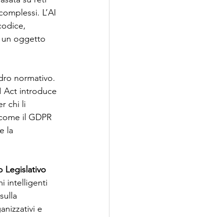
complessi. L’AI 
codice, 
i un oggetto 
adro normativo. 
AI Act introduce 
 chi li 
, come il GDPR 
e la 
 Legislativo 
 intelligenti 
sulla 
anizzativi e 