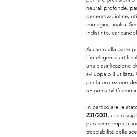
neurali profonde, par
generativa, infine, u
immagini, analisi. Se
indistinto, caricando
Accanto alla parte pi
L’intelligenza artific
una classificazione de
sviluppa o li utilizz
per la protezione dei
responsabilità ammin
In particolare, è stat
231/2001
, che discip
può avere impatti sui
tracciabilità delle sc