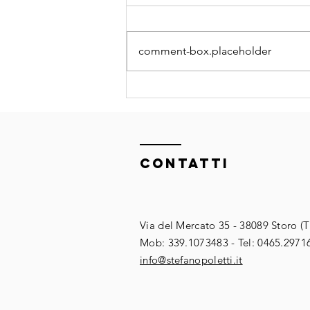
comment-box.placeholder
Condividere
informazione e
governare
complessità: il
caso Bucher
ContaTTI
Hydraulics
Via del Mercato 35 - 38089 Storo (
​​Mob: 339.1073483 - Tel: 0465.2971
​info@stefanopoletti.it