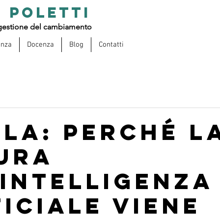
 POLETTI
estione del cambiamento
enza
Docenza
Blog
Contatti
la: perché l
ura
’intelligenza
ficiale viene