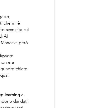
getto 
ti che mi è 
lto avanzata sul 
i AI 
. Mancava però 
davvero 
non era 
n quadro chiaro 
 quali 
p learning
 e 
endono dai dati 
asata su reti 