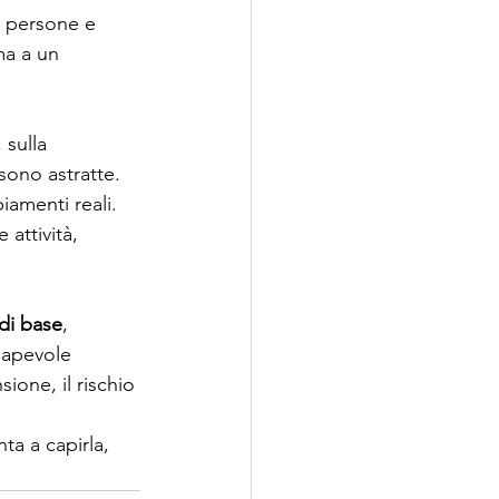
a persone e 
ma a un 
 sulla 
sono astratte. 
amenti reali. 
 attività, 
 di base
, 
sapevole 
ione, il rischio 
ta a capirla, 