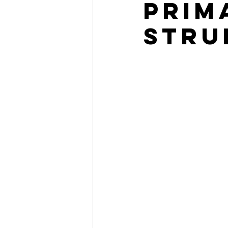
prim
stru