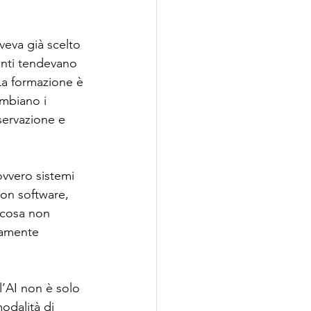
veva già scelto 
enti tendevano 
 La formazione è 
ambiano i 
servazione e 
ovvero sistemi 
on software, 
 cosa non 
vamente 
l’AI non è solo 
odalità di 