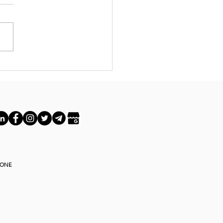
tre il Piano:
locca il
tenziale con
 Creatività
IONE