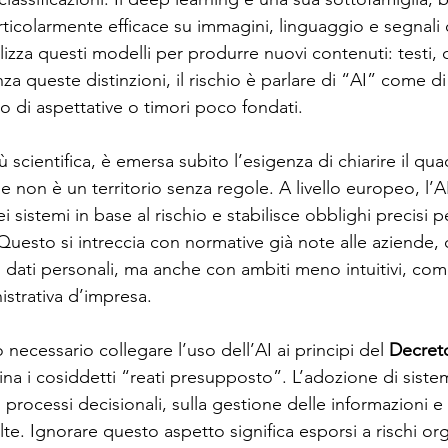
ticolarmente efficace su immagini, linguaggio e segnali 
tilizza questi modelli per produrre nuovi contenuti: testi, 
nza queste distinzioni, il rischio è parlare di “AI” come d
lo di aspettative o timori poco fondati.
ù scientifica, è emersa subito l’esigenza di chiarire il qu
iale non è un territorio senza regole. A livello europeo, l’
i sistemi in base al rischio e stabilisce obblighi precisi per
a. Questo si intreccia con normative già note alle aziende
 dati personali, ma anche con ambiti meno intuitivi, com
istrativa d’impresa.
o necessario collegare l’uso dell’AI ai principi del 
Decreto
lina i cosiddetti “reati presupposto”. L’adozione di sistemi
 processi decisionali, sulla gestione delle informazioni e 
elte. Ignorare questo aspetto significa esporsi a rischi org