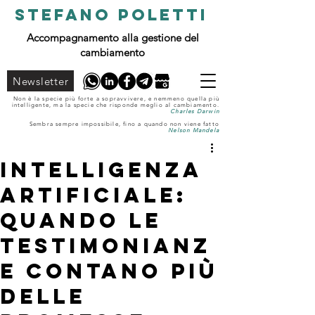
STEFANO POLETTI
Accompagnamento alla gestione del
cambiamento
Newsletter
Non è la specie più forte a sopravvivere, e nemmeno quella più
intelligente, ma la specie che risponde meglio al cambiamento.
Charles Darwin
Sembra sempre impossibile, fino a quando non viene fatto
Nelson Mandela
Intelligenza
Artificiale:
quando le
testimonianz
e contano più
delle