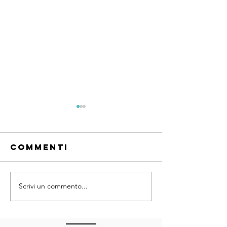
Commenti
Scrivi un commento...
Condivi
informa
CoWork nella
e gover
Pubblica
compless