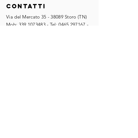
Amministrazione:
ContaTTI
il caso
Copilot Chat
Bucher
diventa un
Via del Mercato
35 - 38089
Storo (TN)
Hydraul
runtime di
​​Mob:
339.1073483
- Tel:
0465.297167
-
agenti
Fax:
0465.297168
​info@stefanopoletti.it