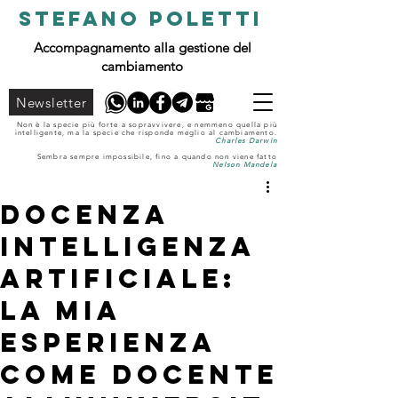
STEFANO POLETTI
Accompagnamento alla gestione del
cambiamento
Newsletter
Non è la specie più forte a sopravvivere, e nemmeno quella più
intelligente, ma la specie che risponde meglio al cambiamento.
Charles Darwin
Sembra sempre impossibile, fino a quando non viene fatto
Nelson Mandela
Docenza
Intelligenza
Artificiale:
la mia
esperienza
come docente