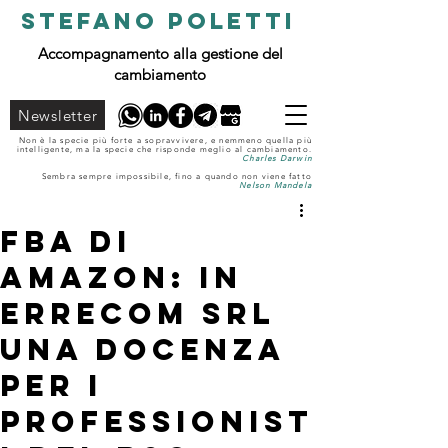
STEFANO POLETTI
Accompagnamento alla gestione del
cambiamento
Newsletter
Non è la specie più forte a sopravvivere, e nemmeno quella più
intelligente, ma la specie che risponde meglio al cambiamento.
Charles Darwin
Sembra sempre impossibile, fino a quando non viene fatto
Nelson Mandela
FBA di
Amazon: in
Errecom srl
una docenza
per i
professionist