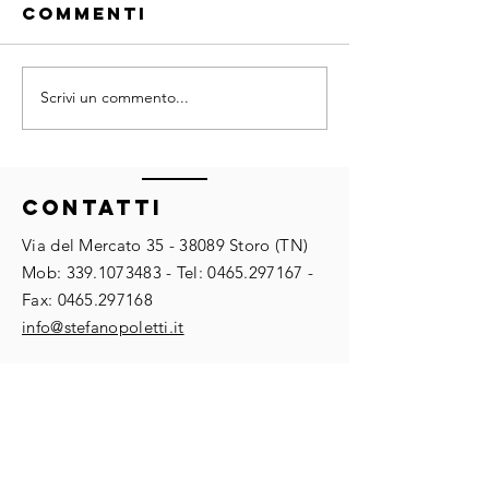
Commenti
Scrivi un commento...
La novit
Da SEO ad AIO:
le azien
come
Copilot
cambiano i
diventa 
contenuti
ContaTTI
cowork
quando a
digitale
cercare è
Via del Mercato
35 - 38089
Storo (TN)
assisten
l’intelligenza
​​Mob:
339.1073483
- Tel:
0465.297167
-
sistema 
artificiale
Fax:
0465.297168
agenti A
​info@stefanopoletti.it