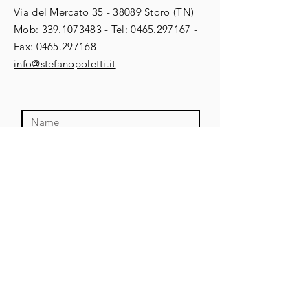
tecnolo
Via del Mercato
35 - 38089
Storo (TN)
prima degli
rafforza
​​Mob:
339.1073483
- Tel:
0465.297167
-
strumenti
raccont
Fax:
0465.297168
(invece 
​info@stefanopoletti.it
sostitui