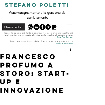
STEFANO POLETTI
Accompagnamento alla gestione del
cambiamento
Newsletter
Non è la specie più forte a sopravvivere, e nemmeno quella più
intelligente, ma la specie che risponde meglio al cambiamento.
Charles Darwin
Sembra sempre impossibile, fino a quando non viene fatto
Nelson Mandela
Francesco
Profumo a
Storo: START-
UP E
INNOVAZIONE