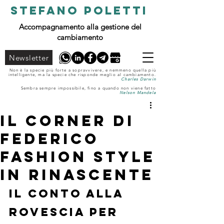
STEFANO POLETTI
Accompagnamento alla gestione del
cambiamento
Newsletter
Non è la specie più forte a sopravvivere, e nemmeno quella più
intelligente, ma la specie che risponde meglio al cambiamento.
Charles Darwin
Sembra sempre impossibile, fino a quando non viene fatto
Nelson Mandela
Il Corner di
Federico
Fashion Style
in Rinascente
Il conto alla 
rovescia per 