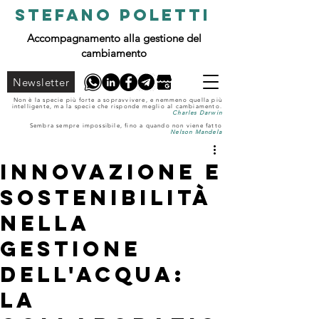
STEFANO POLETTI
Accompagnamento alla gestione del
cambiamento
Newsletter
Non è la specie più forte a sopravvivere, e nemmeno quella più
intelligente, ma la specie che risponde meglio al cambiamento.
Charles Darwin
Sembra sempre impossibile, fino a quando non viene fatto
Nelson Mandela
Innovazione e
Sostenibilità
nella
Gestione
dell'Acqua:
la