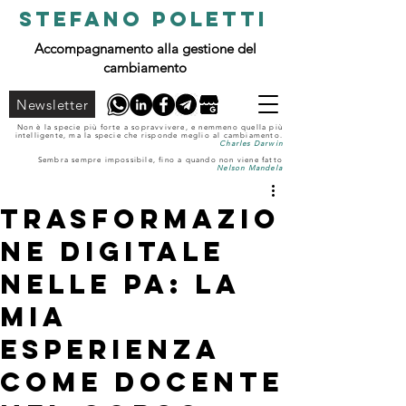
STEFANO POLETTI
Accompagnamento alla gestione del
cambiamento
Newsletter
Non è la specie più forte a sopravvivere, e nemmeno quella più
intelligente, ma la specie che risponde meglio al cambiamento.
Charles Darwin
Sembra sempre impossibile, fino a quando non viene fatto
Nelson Mandela
Trasformazio
ne Digitale
nelle PA: la
mia
esperienza
come docente