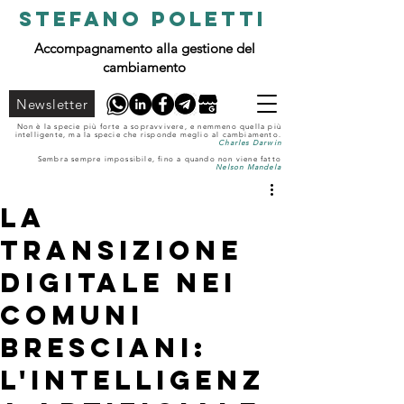
STEFANO POLETTI
Accompagnamento alla gestione del
cambiamento
Newsletter
Non è la specie più forte a sopravvivere, e nemmeno quella più
intelligente, ma la specie che risponde meglio al cambiamento.
Charles Darwin
Sembra sempre impossibile, fino a quando non viene fatto
Nelson Mandela
La
Transizione
Digitale nei
Comuni
Bresciani:
l'Intelligenz