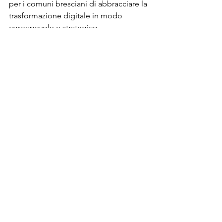
per i comuni bresciani di abbracciare la 
trasformazione digitale in modo 
consapevole e strategico. 
L'intelligenza artificiale, se utilizzata 
correttamente, può diventare uno 
strumento fondamentale per 
migliorare i servizi pubblici, rendere 
più efficiente la gestione delle risorse 
e avvicinare la PA ai cittadini.
Come esperto di transizione digitale, 
sono entusiasta di poter contribuire a 
questo percorso di innovazione, 
offrendo formazione e consulenza per 
aiutare i comuni a navigare con 
successo nelle sfide e nelle 
opportunità offerte dall'IA.