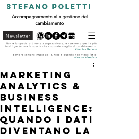
STEFANO POLETTI
Accompagnamento alla gestione del
cambiamento
Newsletter
Non è la specie più forte a sopravvivere, e nemmeno quella più
intelligente, ma la specie che risponde meglio al cambiamento.
Charles Darwin
Sembra sempre impossibile, fino a quando non viene fatto
Nelson Mandela
Marketing
Analytics &
Business
Intelligence:
quando i dati
diventano la