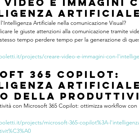
 video e immagini 
lligenza Artificial
'Intelligenza Artificiale nella comunicazione Visual?
re le giuste attenzioni alla comunicazione tramite vid
 stesso tempo perdere tempo per la generazione di ques
letti.it/projects/creare-video-e-immagini-con-l'intelligen
oft 365 Copilot: 
ligenza artificiale
io della produttiv
ività con Microsoft 365 Copilot: ottimizza workflow con i
letti.it/projects/microsoft-365-copilot%3A-l'intelligenza-a
ttivit%C3%A0