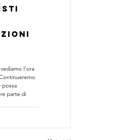
sti 
zioni 
 
 vediamo l'ora 
. Continueremo 
e possa 
ere parte di 