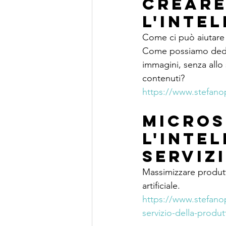
Creare
l'Inte
Come ci può aiutare l
Come possiamo dedica
immagini, senza allo
contenuti?
https://www.stefanopo
Micros
l'intel
serviz
Massimizzare produtt
artificiale.
https://www.stefanopo
servizio-della-produ