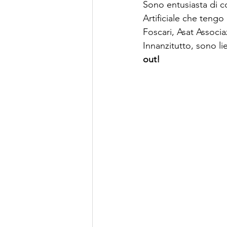
Sono entusiasta di co
Artificiale che teng
Foscari, Asat Associ
Innanzitutto, sono li
out! 