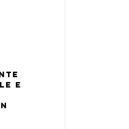
nte 
le e 
n 