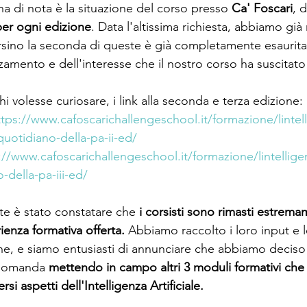
a di nota è la situazione del corso presso 
Ca' Foscari
, 
 per ogni edizione
. Data l'altissima richiesta, abbiamo gi
persino la seconda di queste è già completamente esaurit
zamento e dell'interesse che il nostro corso ha suscitato t
hi volesse curiosare, i link alla seconda e terza edizione:
ttps://www.cafoscarichallengeschool.it/formazione/lintel
-quotidiano-della-pa-ii-ed/
://www.cafoscarichallengeschool.it/formazione/lintelligenz
-della-pa-iii-ed/
te è stato constatare che 
i corsisti sono rimasti estrema
rienza formativa offerta.
 Abbiamo raccolto i loro input e l
e, e siamo entusiasti di annunciare che abbiamo deciso
 domanda 
mettendo in campo altri 3 moduli formativi che
i aspetti dell'Intelligenza Artificiale.