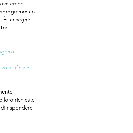
dove erano 
à riprogrammato 
a! È un segno 
ra i 
ligenza-
a-artificiale-
mente 
e loro richieste 
 di rispondere 
 