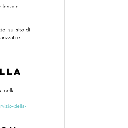
ellenza e 
, sul sito di 
rizzati e 
 
lla 
a nella 
rvizio-della-