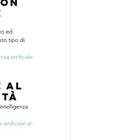
con 
e
eo ed 
to tipo di 
za-artificiale
 al 
ità
ntelligenza 
rtificiale-al-