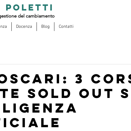
 POLETTI
estione del cambiamento
enza
Docenza
Blog
Contatti
oscari: 3 cor
lte Sold Out 
lligenza
ficiale