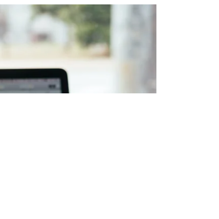
Sono entusiasta di condividere la mia
recente esperienza come docente in un
corso di 20 ore dedicato all'Eco-Ambassador
per Conad...