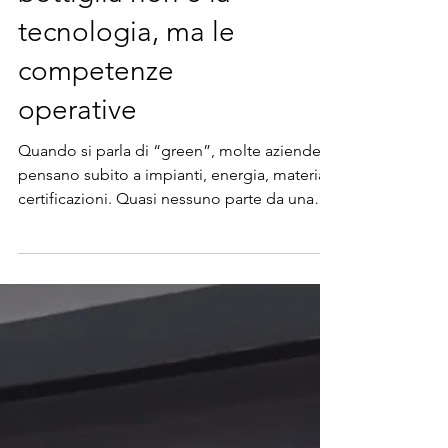
bottiglia non è la
tecnologia, ma le
competenze
operative
Quando si parla di “green”, molte aziende
pensano subito a impianti, energia, materiali,
certificazioni. Quasi nessuno parte da una
domanda più scomoda: chi sa gestire, con
strumenti digitali, il cambiamento che il
green richiede. E qui entra in gioco la
“digitalizzazione green”: non come moda,
ma come insieme di competenze pratiche
per rendere i progetti ambientali
governabili, misurabili e sostenibili nel
tempo. L’Avviso 2/2026: cosa finanzia