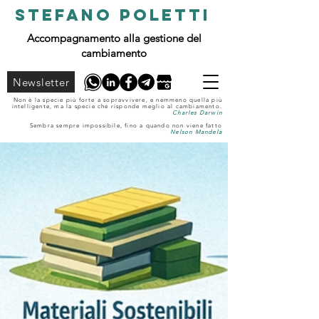
STEFANO POLETTI
Accompagnamento alla gestione del
cambiamento
Newsletter
Non è la specie più forte a sopravvivere, e nemmeno quella più
intelligente, ma la specie che risponde meglio al cambiamento.
Charles Darwin
Sembra sempre impossibile, fino a quando non viene fatto
Nelson Mandela