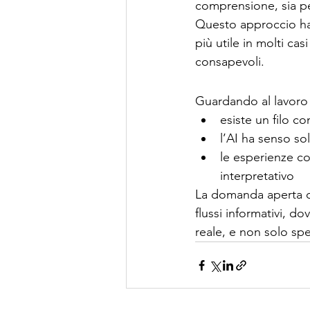
comprensione, sia per
Questo approccio ha a
più utile in molti cas
consapevoli.
Guardando al lavoro 
esiste un filo c
l’AI ha senso so
le esperienze c
interpretativo
La domanda aperta di
flussi informativi, do
reale, e non solo sp