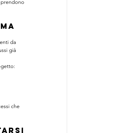
i prendono 
 ma 
enti da 
ussi già 
ogetto:
cessi che 
tarsi