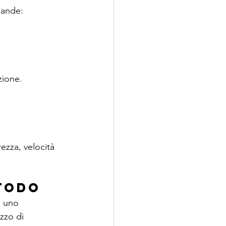
mande:
zione.
ezza, velocità 
todo
È uno 
zzo di 