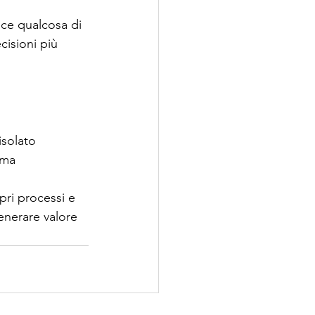
sce qualcosa di 
cisioni più 
isolato
ema 
pri processi e 
generare valore 