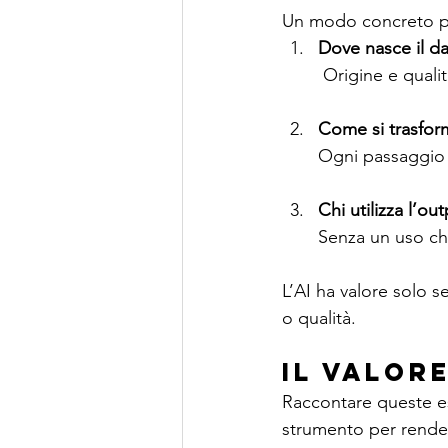
Un modo concreto pe
Dove nasce il d
 Origine e quali
Come si trasfor
Ogni passaggio i
Chi utilizza l’o
Senza un uso chi
L’AI ha valore solo s
o qualità.
Il valor
Raccontare queste es
strumento per rendere