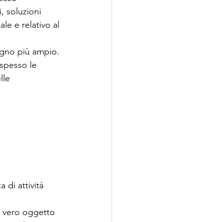
, soluzioni 
e e relativo al 
ogno più ampio. 
spesso le 
lle 
 
di attività 
Il vero oggetto 