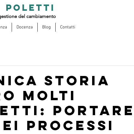
 POLETTI
estione del cambiamento
enza
Docenza
Blog
Contatti
nica storia
ro molti
etti: portar
nei processi