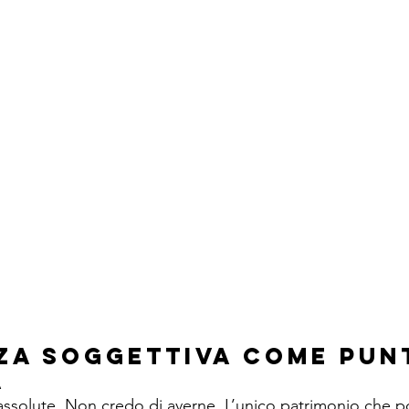
za soggettiva come punt
a
assolute. Non credo di averne. L’unico patrimonio che p