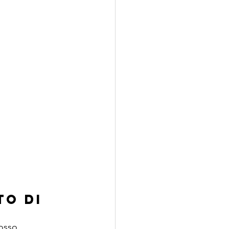
o di 
osso 