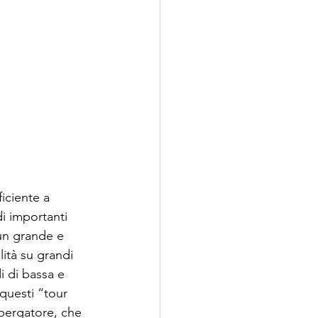
iciente a 
di importanti 
un grande e 
lità su grandi 
i di bassa e 
 questi “tour 
bergatore, che 