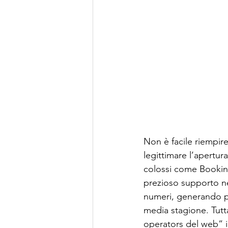
Non è facile riempir
legittimare l’apertur
colossi come Booking
prezioso supporto nel
numeri, generando pos
media stagione. Tutta
operators del web” i