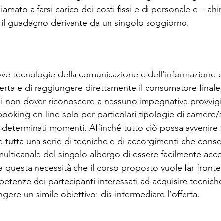
amato a farsi carico dei costi fissi e di personale e – ah
so il guadagno derivante da un singolo soggiorno. 
uove tecnologie della comunicazione e dell’informazione
fferta e di raggiungere direttamente il consumatore final
 di non dover riconoscere a nessuno impegnative provvigio
booking on-line solo per particolari tipologie di camere/
n determinati momenti. Affinché tutto ciò possa avvenire
 tutta una serie di tecniche e di accorgimenti che conse
ulticanale del singolo albergo di essere facilmente acce
È a questa necessità che il corso proposto vuole far fron
petenze dei partecipanti interessati ad acquisire tecnich
gere un simile obiettivo: dis-intermediare l’offerta.