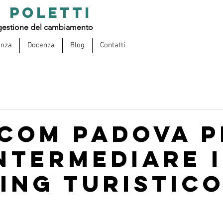
 POLETTI
estione del cambiamento
enza
Docenza
Blog
Contatti
scom Padova p
intermediare i
ing turistic