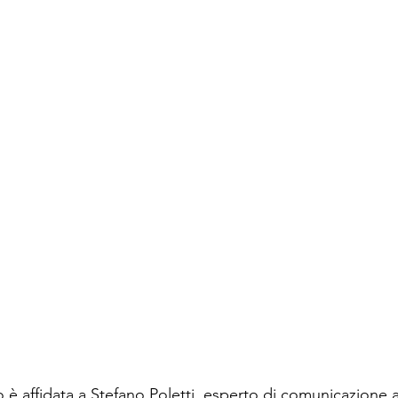
è affidata a Stefano Poletti, esperto di comunicazione at