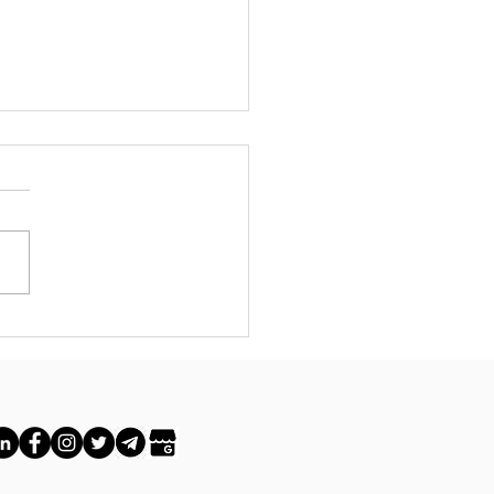
 docenza per
S Turismo
rche: Un
aggio Verso la
stenibilità
ogastronomica