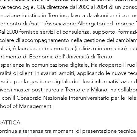
ve tecnologie. Già direttore dal 2000 al 2004 di un conso
ozione turistica in Trentino, lavora da alcuni anni con 
 per conto di Asat – Associazione Albergatori ed Imprese T
Dal 2000 fornisce servizi di consulenza, supporto, formazi
icolare di accompagnamento nella gestione del cambia
nalisti, è laureato in matematica (indirizzo informatico) h
artimento di Economia dell’Università di Trento.
erienze in comunicazione digitale. Ha ricoperto il ruol
lità di clienti in svariati ambiti, applicando le nuove te
ssi e per la gestione digitale dei flussi informativi azienda
iversi master post-laurea a Trento e a Milano, ha collabo
o, con il Consorzio Nazionale Interuniversitario per le Tel
chool of Management. 
ATTICA
continua alternanza tra momenti di presentazione tecnica 