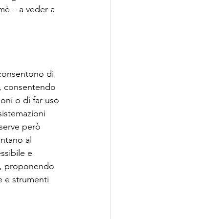
imè – a veder a 
 consentono di 
e, consentendo 
ni o di far uso 
sistemazioni 
 serve però 
ntano al 
ssibile e 
te, proponendo 
e e strumenti 