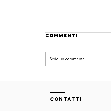
Commenti
Scrivi un commento...
Quando l’AI
diventa
infrastruttur
del marketing
relazionale
ContaTTI
(non solo un