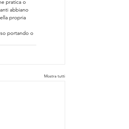
ne pratica o 
panti abbiano 
lla propria 
orso portando o 
Mostra tutti