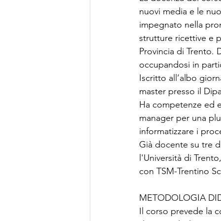
nuovi media e le nuo
impegnato nella prom
strutture ricettive e
Provincia di Trento. 
occupandosi in part
Iscritto all’albo gior
master presso il Dip
Ha competenze ed esp
manager per una plura
informatizzare i proce
Già docente su tre d
l'Università di Trent
con TSM-Trentino S
METODOLOGIA DID
Il corso prevede la 