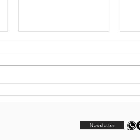
Sostenibilità a
La
360°:
IT
un'Agenda2030
a
Ma
che abbraccia
Vi
ogni
Newsletter
So
sfaccettatura
En