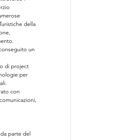
rzio 
numerose 
uristiche della 
one, 
mento.
a conseguito un 
o di project 
cnologie per 
li.
rato con 
ecomunicazioni, 
da parte del 