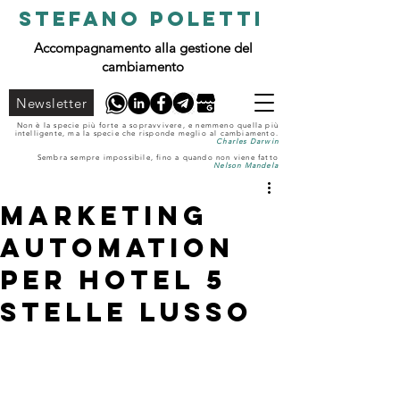
STEFANO POLETTI
Accompagnamento alla gestione del
cambiamento
Newsletter
Non è la specie più forte a sopravvivere, e nemmeno quella più
intelligente, ma la specie che risponde meglio al cambiamento.
Charles Darwin
Sembra sempre impossibile, fino a quando non viene fatto
Nelson Mandela
Marketing
Automation
per Hotel 5
stelle Lusso