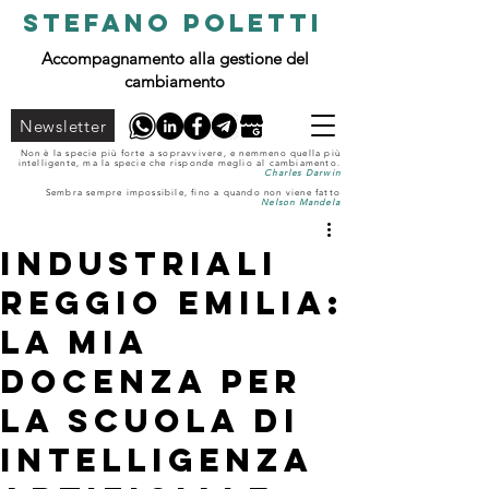
STEFANO POLETTI
Accompagnamento alla gestione del
cambiamento
Newsletter
Non è la specie più forte a sopravvivere, e nemmeno quella più
intelligente, ma la specie che risponde meglio al cambiamento.
Charles Darwin
Sembra sempre impossibile, fino a quando non viene fatto
Nelson Mandela
Industriali
Reggio Emilia:
la mia
docenza per
la Scuola di
Intelligenza