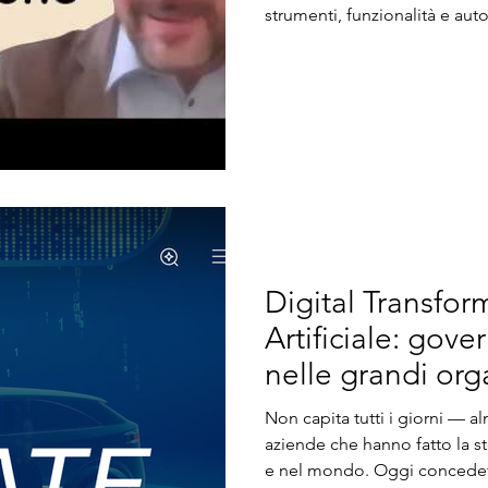
strumenti, funzionalità e auto
non è prima di tutto una que
organizzativa. Questo punto
dialogo con Cantiere AI (link 
abbiamo provato a spostare i
utilizzo. Oltre g
Digital Transfor
Artificiale: gov
nelle grandi orga
Non capita tutti i giorni — 
aziende che hanno fatto la sto
e nel mondo. Oggi concedet