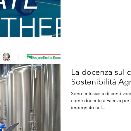
di legittimo orgoglio profess
coinvolgimento come esperto di int
di un percorso formativo reali
globale che rappresenta da 
l’innovazione industri
La docenza sul c
Sostenibilità Ag
Sono entusiasta di condivide
come docente a Faenza per 
impegnato nel...