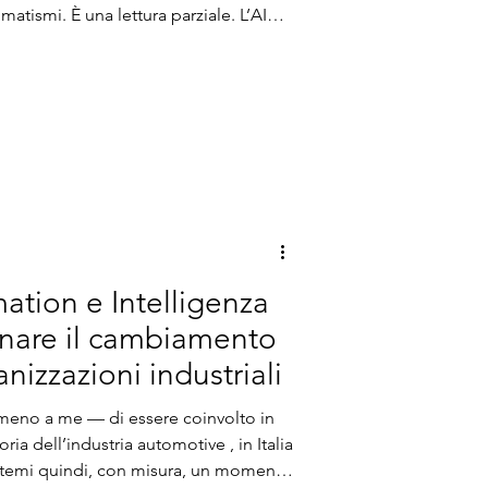
matismi. È una lettura parziale. L’AI
stione tecnologica: è una questione
 emerge con chiarezza anche nel
all’intervista nel testo originale), dove
l fuoco dall’hype al contesto reale di
mation e Intelligenza
ernare il cambiamento
nizzazioni industriali
almeno a me — di essere coinvolto in
ria dell’industria automotive , in Italia
emi quindi, con misura, un momento