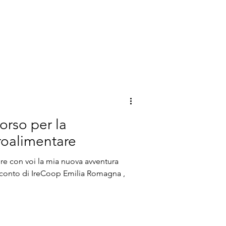
ionale: voglio raccontarvi il mio
elligenza artificiale all’interno
zzato a fianco di Marelli , realtà
decenni un punto di riferimento per
orso per la
roalimentare
re con voi la mia nuova avventura
conto di IreCoop Emilia Romagna ,