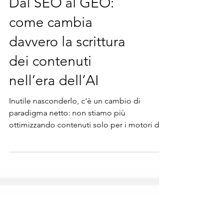
Dal SEO al GEO:
come cambia
davvero la scrittura
dei contenuti
nell’era dell’AI
Inutile nasconderlo, c'è un cambio di
paradigma netto: non stiamo più
ottimizzando contenuti solo per i motori di
ricerca, ma per sistemi di risposta basati su
intelligenza artificiale. Questo passaggio –
da SEO (Search Engine Optimization) a GEO
(Generative Engine Optimization) – non è