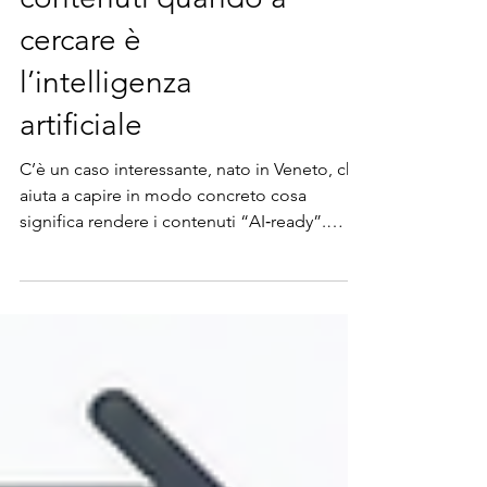
contenuti quando a
cercare è
l’intelligenza
artificiale
C’è un caso interessante, nato in Veneto, che
aiuta a capire in modo concreto cosa
significa rendere i contenuti “AI‑ready”.
Parliamo di un’azienda che sviluppa e installa
sistemi HVAC e che, tra le sue competenze,
ha già maturato esperienza sulle caldaie a
idrogeno. Il contesto è chiaro: in Italia
questa tecnologia non è ancora normata,
quindi non è utilizzabile. All’estero, invece,
sì. Questo crea una situazione tipica delle
innovazioni tecnologiche: la competenza