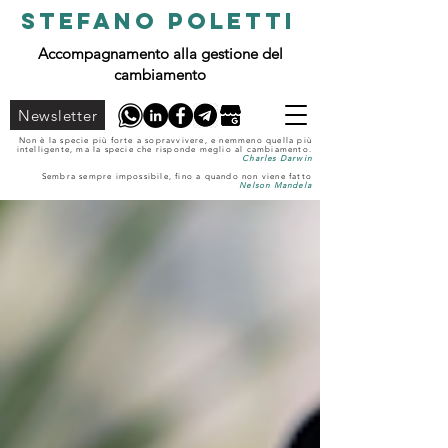
STEFANO POLETTI
Accompagnamento alla gestione del
cambiamento
Newsletter
Non è la specie più forte a sopravvivere, e nemmeno quella più
intelligente, ma la specie che risponde meglio al cambiamento.
Charles Darwin
Sembra sempre impossibile, fino a quando non viene fatto
Nelson Mandela