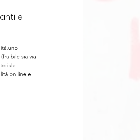
anti e
sità,uno
ruibile sia via
teriale
lità on line e