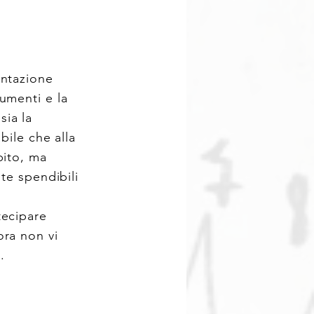
entazione
umenti e la
sia la
bile che alla
pito, ma
e spendibili
tecipare
ora non vi
.