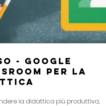
so - Google
ssroom per la
attica
dere la didattica più produttiva,