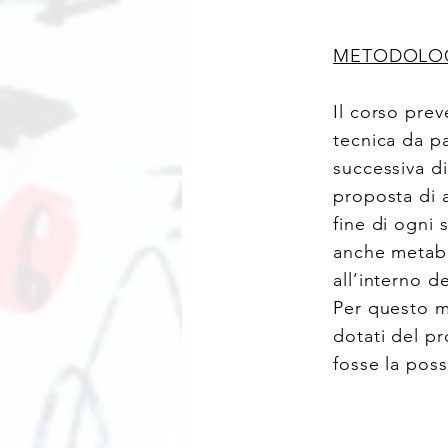
METODOLOG
Il corso pre
tecnica da pa
successiva d
proposta di a
fine di ogni 
anche metab
all’interno de
Per questo m
dotati del pr
fosse la poss