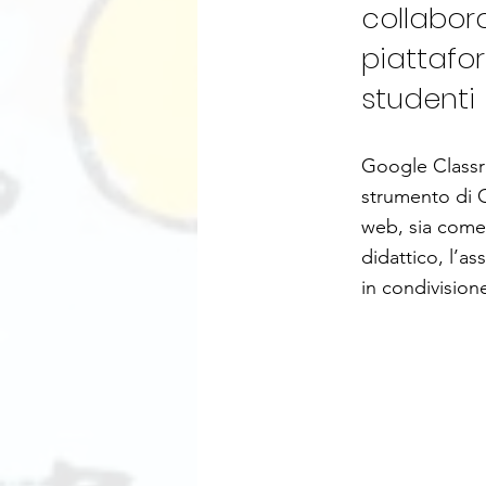
collabora
piattafo
studenti
Google Classro
strumento di G
web, sia come 
didattico, l’as
in condivisione