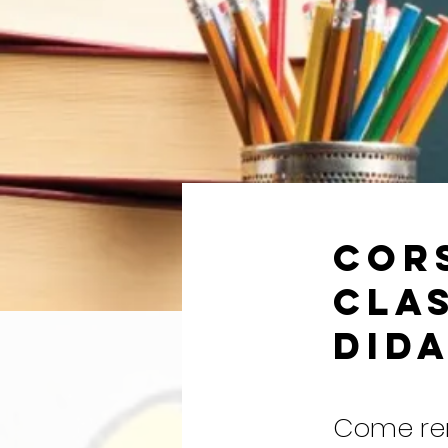
Cor
Cla
did
Come ren