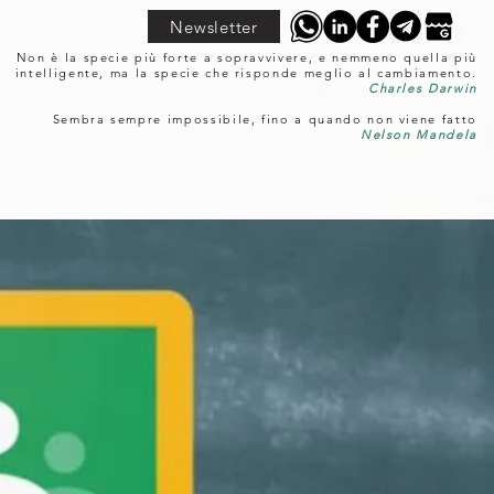
Newsletter
Non è la specie più forte a sopravvivere, e nemmeno quella più
intelligente, ma la specie che risponde meglio al cambiamento.
Charles Darwin
Sembra sempre impossibile, fino a quando non viene fatto
Nelson Mandela