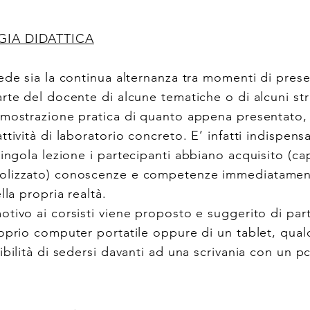
IA DIDATTICA
vede sia la continua alternanza tra momenti di pres
rte del docente di alcune tematiche o di alcuni str
imostrazione pratica di quanto appena presentato, 
ttività di laboratorio concreto. E’ infatti indispensa
singola lezione
i partecipanti abbiano acquisito (ca
olizzato) conoscenze e competenze immediatament
lla propria realtà.
otivo ai corsisti viene proposto e suggerito di par
oprio computer portatile oppure di un tablet, qual
ibilità di sedersi davanti ad una scrivania con un pc