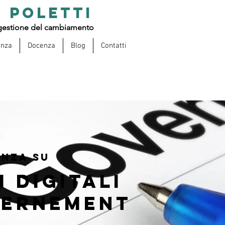
 POLETTI
estione del cambiamento
enza
Docenza
Blog
Contatti
ENZA SU
i digitali
vernement