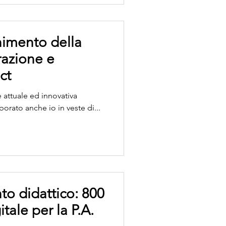
imento della
razione e
ct
attuale ed innovativa
orato anche io in veste di...
o didattico: 800
itale per la P.A.