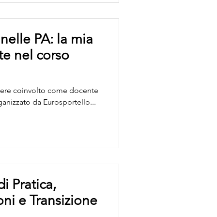
da INPS , che negli anni ha
nelle PA: la mia
e nel corso
ssere coinvolto come docente
anizzato da Eurosportello...
i Pratica,
ni e Transizione