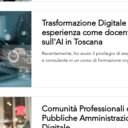
Valore P.A. , iniziativa nazionale promossa 
permesso di formare oltre 3.000 persone ,
Trasformazione Digitale 
esperienza come docent
sull'AI in Toscana
Recentemente, ho avuto il privilegio di e
e consulente in un corso di formazione org
Comunità Professionali d
Pubbliche Amministrazio
Digitale