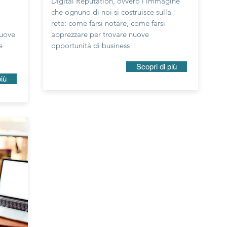
Digital Reputation, ovvero l'immagine
che ognuno di noi si costruisce sulla
rete: come farsi notare, come farsi
nuove
apprezzare per trovare nuove
e
opportunità di business
Scopri di più
più