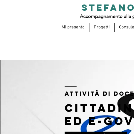
STEFANO
Accompagnamento alla g
Mi presento
Progetti
Consul
ATTIVITà DI DOC
Cittadin
ed E-go