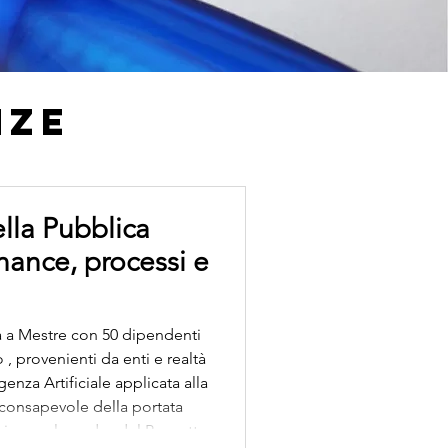
NZE
ella Pubblica
ance, processi e
la a Mestre con 50 dipendenti
, provenienti da enti e realtà
genza Artificiale applicata alla
 consapevole della portata
erisce nel quadro del Progetto