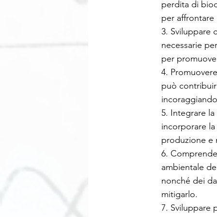
perdita di bio
per affrontare
3. Sviluppare 
necessarie per
per promuovere
4. Promuovere 
può contribuire
incoraggiando 
5. Integrare l
incorporare la 
produzione e ne
6. Comprendere
ambientale del
nonché dei data
mitigarlo.
7. Sviluppare 