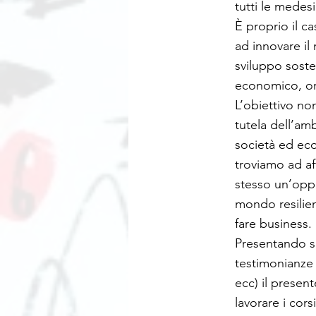
tutti le medes
È proprio il ca
ad innovare il
sviluppo soste
economico, or
L’obiettivo no
tutela dell’am
società ed eco
troviamo ad a
stesso un’oppo
mondo resilien
fare business.
Presentando si
testimonianze 
ecc) il present
lavorare i cor