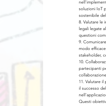
nell'implement
soluzioni IoT 
sostenibile del
8. Valutare le 
legali legate a
questioni come 
9. Comunicare 
modo efficace i 
stakeholder, co
10. Collaboraz
partecipanti pe
collaborazione 
11. Valutare il
il successo de
nell'applicazi
Questi obietti