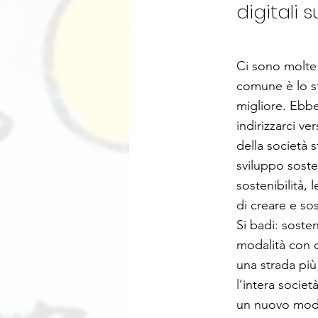
digitali 
Ci sono molte 
comune è lo st
migliore. Ebbe
indirizzarci ve
della società 
sviluppo soste
sostenibilità,
di creare e so
Si badi: soste
modalità con c
una strada più
l’intera socie
un nuovo modo 