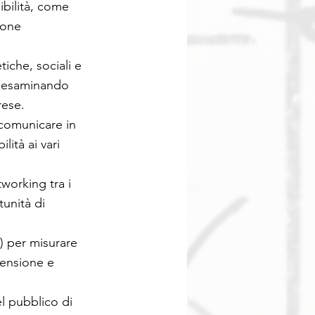
ibilità, come
ione
tiche, sociali e
tà, esaminando
rese.
 comunicare in
ilità ai vari
working tra i
tunità di
I) per misurare
rensione e
el pubblico di