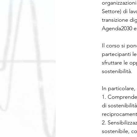
organizzazioni
Settore) di la
transizione di
Agenda2030 e d
Il corso si pon
partecipanti l
sfruttare le o
sostenibilità.
In particolare,
1. Comprendere
di sostenibili
reciprocament
2. Sensibilizz
sostenibile, c