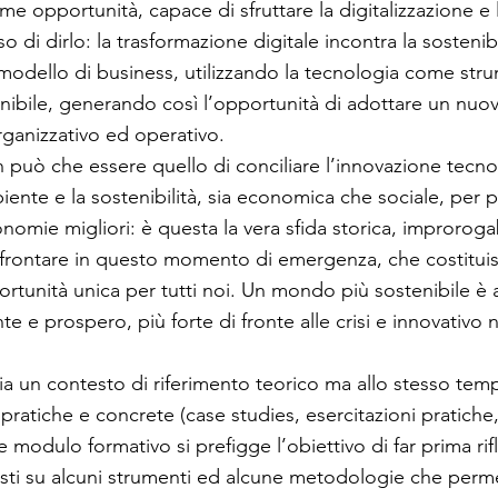
ime opportunità, capace di sfruttare la digitalizzazione e
so di dirlo: la trasformazione digitale incontra la sostenib
 modello di business, utilizzando la tecnologia come str
nibile, generando così l’opportunità di adottare un nu
ganizzativo ed operativo.
n può che essere quello di conciliare l’innovazione tecno
biente e la sostenibilità, sia economica che sociale, per 
nomie migliori: è questa la vera sfida storica, improrogab
ffrontare in questo momento di emergenza, che costitui
rtunità unica per tutti noi. Un mondo più sostenibile è
te e prospero, più forte di fronte alle crisi e innovativo
a un contesto di riferimento teorico ma allo stesso te
pratiche e concrete (case studies, esercitazioni pratiche,
e modulo formativo si prefigge l’obiettivo di far prima rif
sisti su alcuni strumenti ed alcune metodologie che perm