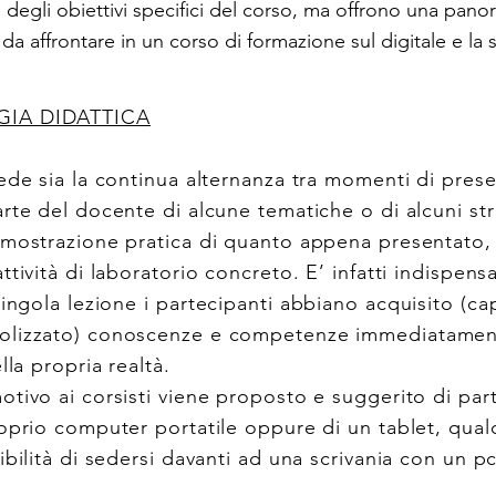
 degli obiettivi specifici del corso, ma offrono una pano
 da affrontare in un corso di formazione sul digitale e la s
IA DIDATTICA
vede sia la continua alternanza tra momenti di pres
rte del docente di alcune tematiche o di alcuni str
imostrazione pratica di quanto appena presentato, 
ttività di laboratorio concreto. E’ infatti indispensa
singola lezione
i partecipanti abbiano acquisito (ca
olizzato) conoscenze e competenze immediatament
lla propria realtà.
otivo ai corsisti viene proposto e suggerito di par
oprio computer portatile oppure di un tablet, qual
ibilità di sedersi davanti ad una scrivania con un pc