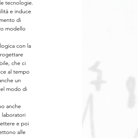
 le tecnologie.
ilità e induce
umento di
ovo modello
logica con la
progettare
ile, che ci
sce al tempo
 anche un
 nel modo di
mpo anche
 laboratori
lettere e poi
ettono alle