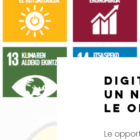
Digi
un 
le 
Le opport