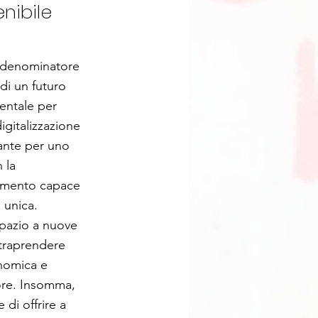
nibile
Il denominatore
di un futuro
entale per
igitalizzazione
nante per uno
 la
iamento capace
 unica.
spazio a nuove
ntraprendere
onomica e
iore. Insomma,
di offrire a