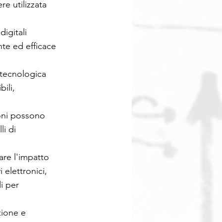
re utilizzata
igitali
nte ed efficace
 tecnologica
ili,
ioni possono
li di
are l'impatto
 elettronici,
i per
zione e