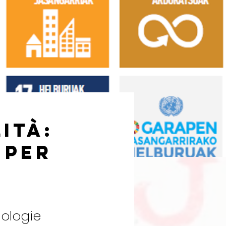
ità:
 per
nologie