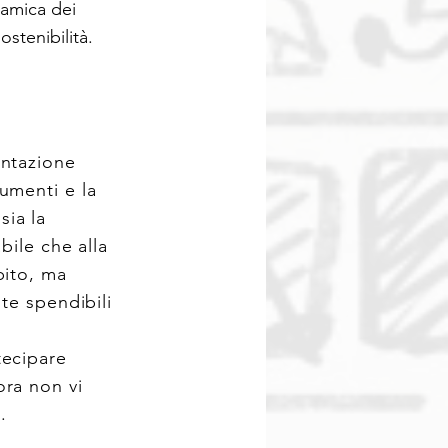
ramica dei
ostenibilità.
entazione
umenti e la
sia la
bile che alla
pito, ma
e spendibili
tecipare
ora non vi
.