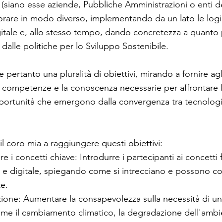
 (siano esse aziende, Pubbliche Amministrazioni o enti d
vorare in modo diverso, implementando da un lato le logi
gitale e, allo stesso tempo, dando concretezza a quanto 
alle politiche per lo Sviluppo Sostenibile.
e pertanto una pluralità di obiettivi, mirando a fornire agl
e competenze e la conoscenza necessarie per affrontare l
pportunità che emergono dalla convergenza tra tecnologi
 il coro mia a raggiungere questi obiettivi:
 i concetti chiave: Introdurre i partecipanti ai concetti
tà e digitale, spiegando come si intrecciano e possono co
e.
azione: Aumentare la consapevolezza sulla necessità di u
ome il cambiamento climatico, la degradazione dell'ambi