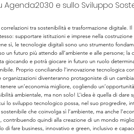
su Agenda2030 e sullo Sviluppo Soste
correlazioni tra sostenibilità e trasformazione digitale. 
esso: supportare istituzioni e imprese nella costruzione 
ne sì, le tecnologie digitali sono uno strumento fondam
rso un futuro più attendo all’ambiente e alle persone; la d
sta giocando e potrà giocare in futuro un ruolo determi
nibile. Proprio conciliando l’innovazione tecnologica con
 le organizzazioni diventeranno protagoniste di un camb
stenere un’economia migliore, cogliendo un’opportunità
nibilità ambientale, ma non solo! L’idea è quella di dare 
ui lo sviluppo tecnologico possa, nel suo progredire, i
 sostenibile che coinvolga sì l’ambiente, ma anche l’ec
tà, contribuendo quindi alla creazione di un mondo migl
di fare business, innovativo e green, inclusivo e capace 