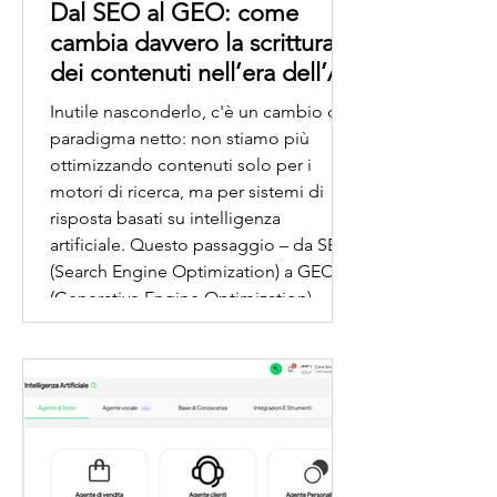
Dal SEO al GEO: come
cambia davvero la scrittura
dei contenuti nell’era dell’AI
Inutile nasconderlo, c'è un cambio di
paradigma netto: non stiamo più
ottimizzando contenuti solo per i
motori di ricerca, ma per sistemi di
risposta basati su intelligenza
artificiale. Questo passaggio – da SEO
(Search Engine Optimization) a GEO
(Generative Engine Optimization) –
non è cosmetico. Cambia la logica con
cui i contenuti vengono trovati, valutati
e riutilizzati. Il tema centrale è
semplice: oggi non basta “posizionarsi
su Google”, bisogna diventare una
fonte util