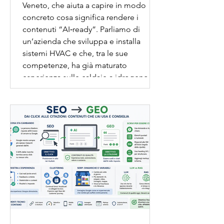
Veneto, che aiuta a capire in modo
concreto cosa significa rendere i
contenuti “AI‑ready”. Parliamo di
un’azienda che sviluppa e installa
sistemi HVAC e che, tra le sue
competenze, ha già maturato
esperienza sulle caldaie a idrogeno. Il
contesto è chiaro: in Italia questa
tecnologia non è ancora normata,
quindi non è utilizzabile. All’estero,
invece, sì. Questo crea una situazione
tipica delle innovazioni tecnologiche:
la competenza esiste pr