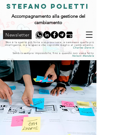
STEFANO POLETTI
Accompagnamento alla gestione del
cambiamento
Newsletter
Non è la specie più forte a sopravvivere, e nemmeno quella più
intelligente, ma la specie che risponde meglio al cambiamento.
Charles Darwin
Sembra sempre impossibile, fino a quando non viene fatto
Nelson Mandela