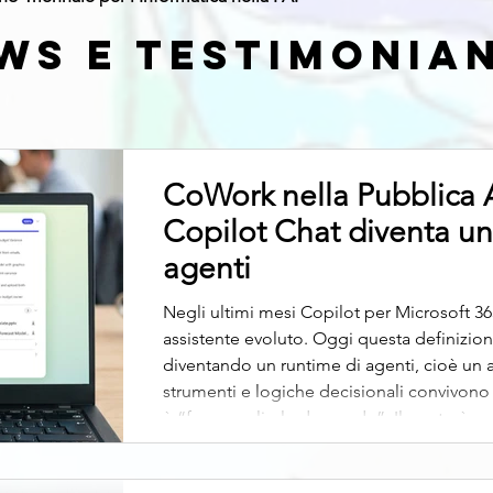
WS E TESTIMONIA
CoWork nella Pubblica 
Copilot Chat diventa un
agenti
Negli ultimi mesi Copilot per Microsoft 3
assistente evoluto. Oggi questa definizione
diventando un runtime di agenti, cioè un 
strumenti e logiche decisionali convivono 
è “fare meglio le domande”. Il punto è cos
copilota all’agente (cosa cambia davvero) F
fatto, un sistema chiuso: accedeva a Micr