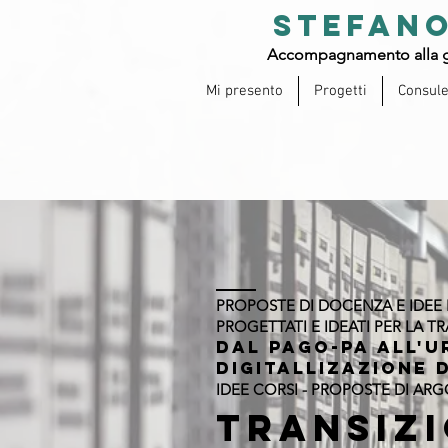
STEFANO
Accompagnamento alla g
Mi presento
Progetti
Consul
PROPOSTE DI DOCENZA E IDEE P
PROGETTATI E IDEATI PER LA T
DAL PAGO-PA ALL'U
DIGITALLIZAZIONE 
IDEE CORSI - PROPOSTE DI AR
Transizi