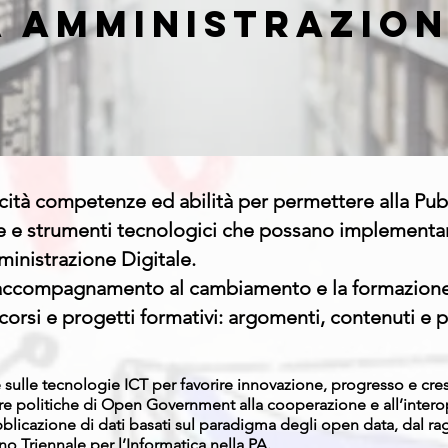
a amministrazio
acità competenze ed abilità per permettere alla Pu
ie e strumenti tecnologici che possano implement
ministrazione Digitale.
l’accompagnamento al cambiamento e la formazione
, corsi e progetti formativi: argomenti, contenuti e
e sulle tecnologie ICT per favorire innovazione, progresso e cr
re politiche di Open Government alla cooperazione e all’interoper
licazione di dati basati sul paradigma degli open data, dal rag
iano Triennale per l’Informatica nella PA.