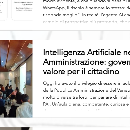
modo evidente, è che quando si parla di Int
WhatsApp, il rischio è sempre lo stesso: r
risponde meglio”. In realtà, l’agente AI c
cambio di prospettiva più profondo, che r
l’azienda governa conoscenza, processi e int
Intelligenza Artificiale 
Amministrazione: gover
valore per il cittadino
Oggi ho avuto il privilegio di essere in a
della Pubblica Amministrazione del Veneto 
molto diverse tra loro, per parlare di Intell
PA . Un’aula piena, competente, curiosa e
del cambiamento in atto. L’incontro si ins
Valore P.A. , iniziativa nazionale promossa
permesso di formare oltre 3.000 persone ,