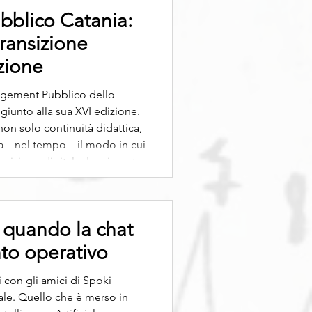
blico Catania:
transizione
zione
agement Pubblico dello
 giunto alla sua XVI edizione.
on solo continuità didattica,
a – nel tempo – il modo in cui
nsizione digitale. La giornata
Master dentro un tema
 nella società comple
 quando la chat
to operativo
con gli amici di Spoki
le. Quello che è merso in