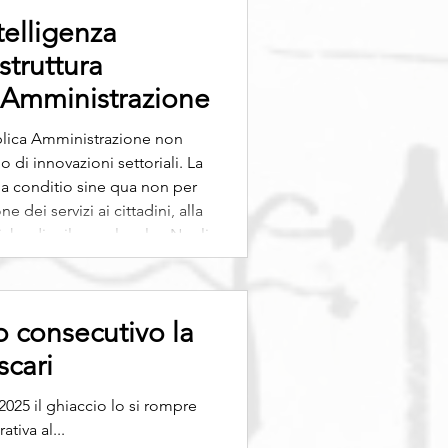
telligenza
astruttura
a Amministrazione
ica Amministrazione non
o di innovazioni settoriali. La
 dei servizi ai cittadini, alla
che di sviluppo locale . Negli
ee guida AgID e all’evoluzione
no consecutivo la
scari
l 2025 il ghiaccio lo si rompre
ativa al...