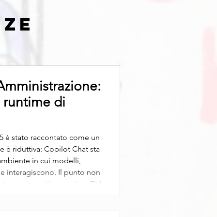
NZE
Amministrazione:
 runtime di
65 è stato raccontato come un
 è riduttiva: Copilot Chat sta
ambiente in cui modelli,
e interagiscono. Il punto non
truire capacità operative. Dal
ino a ieri Copilot era, di
osoft Graph,