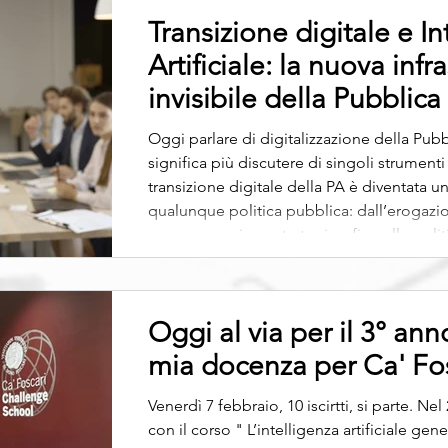
Transizione digitale e In
Artificiale: la nuova infr
invisibile della Pubblic
Oggi parlare di digitalizzazione della Pubbl
significa più discutere di singoli strumenti 
transizione digitale della PA è diventata una conditio sine qua non per
qualunque politica pubblica: dall’erogazione
programmazione strategica, fino alle politi
ultimi anni, anche grazie al PNRR, alle Lin
del Codice dell’Amministrazione Digi
Oggi al via per il 3° an
mia docenza per Ca' Fo
Venerdì 7 febbraio, 10 iscirtti, si parte. Ne
con il corso " L’intelligenza artificiale gener