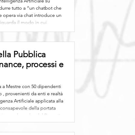
elligenza Artificiale su
idurre tutto a “un chatbot che
he opera via chat introduce un
iguarda il modo in cui
erazioni con i clienti. Il p
nella Pubblica
nance, processi e
ula a Mestre con 50 dipendenti
, provenienti da enti e realtà
igenza Artificiale applicata alla
 consapevole della portata
erisce nel quadro del Progetto
 da INPS , che negli anni ha