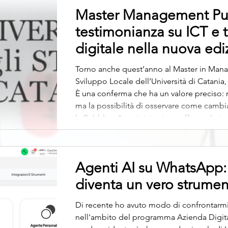
Master Management Pub
testimonianza su ICT e 
digitale nella nuova edi
Torno anche quest’anno al Master in Man
Sviluppo Locale dell’Università di Catania,
È una conferma che ha un valore preciso: n
ma la possibilità di osservare come cambi
la Pubblica Amministrazione affronta la tra
inaugurale del 19 giugno 2026 colloca il 
esplicito: “crisi, strategie e cambiamento
Agenti AI su WhatsApp:
diventa un vero strumen
Di recente ho avuto modo di confrontarmi 
nell'ambito del programma Azienda Digita