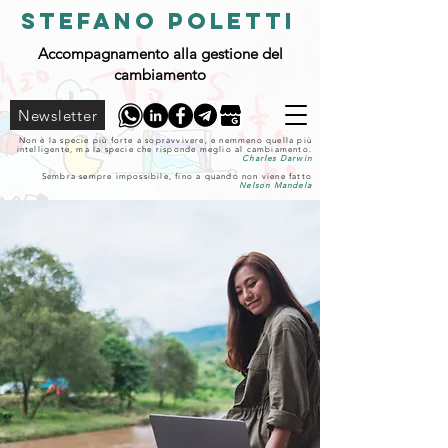
STEFANO POLETTI
Accompagnamento alla gestione del
cambiamento
Newsletter
Non è la specie più forte a sopravvivere, e nemmeno quella più
intelligente, ma la specie che risponde meglio al cambiamento.
Charles Darwin
Sembra sempre impossibile, fino a quando non viene fatto
Nelson Mandela