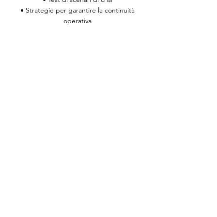
• Strategie per garantire la continuità
operativa
il corso raccontato per immagini