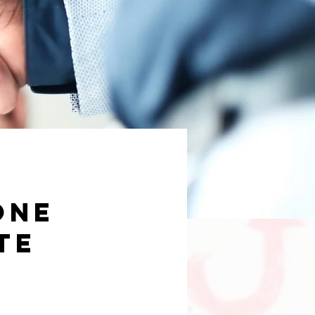
one
te