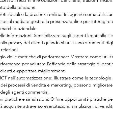
ccesso i reclami e le obiezioni dei clienti, trasformandoli
to della relazione.
e reti sociali e la presenza online: Insegnare come utilizzar
social media e gestire la presenza online per interagire c
 marchio aziendale.
lle informazioni: Sensibilizzare sugli aspetti legati alla si
alla privacy dei clienti quando si utilizzano strumenti digit
relazioni.
io delle metriche di performance: Mostrare come utilizz
rformance per valutare l'efficacia delle strategie di gesti
 clienti e apportare miglioramenti.
'ICT nell'automatizzazione: Illustrare come le tecnologie
dei processi di vendita e marketing, possono migliorare l
à degli agenti commerciali.
oni pratiche e simulazioni: Offrire opportunità pratiche pe
ità acquisite attraverso esercitazioni, simulazioni di vendit