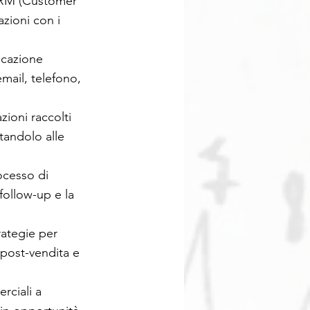
 CRM (Customer
zioni con i
icazione
email, telefono,
zioni raccolti
tandolo alle
ocesso di
 follow-up e la
rategie per
a post-vendita e
rciali a