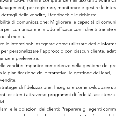
 software CRM: Fornire competenze nell'uso di software
anagement) per registrare, monitorare e gestire le intera
 i dettagli delle vendite, i feedback e le richieste.
abilità di comunicazione: Migliorare le capacità di comun
tta per comunicare in modo efficace con i clienti tramite 
social media.
re le interazioni: Insegnare come utilizzare dati e informa
 per personalizzare l'approccio con ciascun cliente, adat
genze e preferenze.
lle vendite: Impartire competenze nella gestione del pr
a la pianificazione delle trattative, la gestione dei lead, il
 vendite.
 strategie di fidelizzazione: Insegnare come sviluppare st
lienti esistenti attraverso programmi di fedeltà, assistenz
vi.
clami e le obiezioni dei clienti: Preparare gli agenti comme