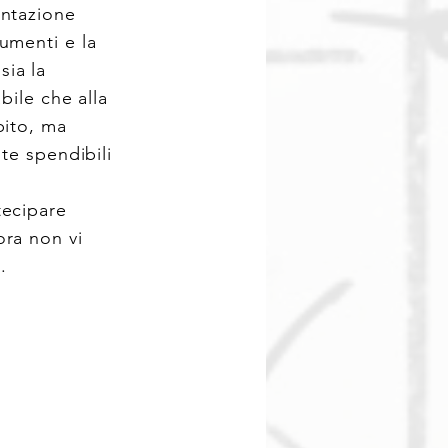
entazione
umenti e la
sia la
bile che alla
pito, ma
e spendibili
tecipare
ora non vi
.