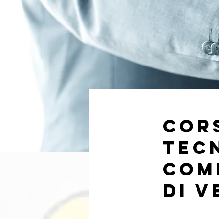
Cors
tec
Com
di V