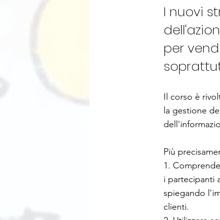
I nuovi s
dell'azi
per vend
soprattu
Il corso è rivo
la gestione de
dell'informazi
Più precisamen
1. Comprendere
i partecipanti 
spiegando l'im
clienti.