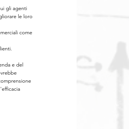
i gli agenti
liorare le loro
mmerciali come
ienti.
ienda e del
dovrebbe
 comprensione
'efficacia