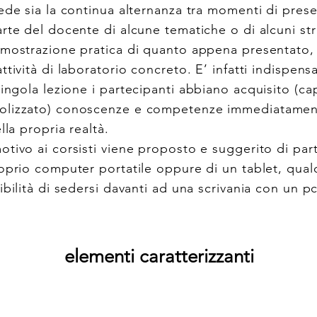
vede sia la continua alternanza tra momenti di pres
rte del docente di alcune tematiche o di alcuni str
imostrazione pratica di quanto appena presentato, 
ttività di laboratorio concreto. E’ infatti indispensa
singola lezione
i partecipanti abbiano acquisito (ca
olizzato) conoscenze e competenze immediatament
lla propria realtà.
otivo ai corsisti viene proposto e suggerito di par
oprio computer portatile oppure di un tablet, qual
ibilità di sedersi davanti ad una scrivania con un pc
elementi caratterizzanti