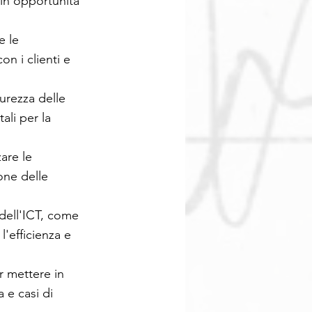
 in opportunità
e le
on i clienti e
curezza delle
ali per la
are le
one delle
 dell'ICT, come
'efficienza e
r mettere in
a e casi di