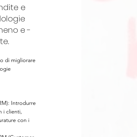
ndite e
dologie
meno e -
te.
vo di migliorare
logie
CRM): Introdurre
i clienti,
urature con i