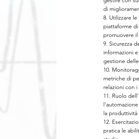
gestire con su
di miglioramen
8. Utilizzare l
piattaforme di 
promuovere il
9. Sicurezza de
informazioni e 
gestione delle 
10. Monitoragg
metriche di pe
relazioni con i
11. Ruolo dell
l'automazione 
la produttivit
12. Esercitazi
pratica le abil