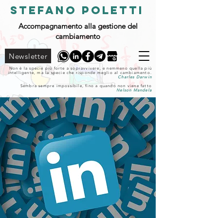
STEFANO POLETTI
Accompagnamento alla gestione del
cambiamento
Newsletter
Non è la specie più forte a sopravvivere, e nemmeno quella più
intelligente, ma la specie che risponde meglio al cambiamento.
Charles Darwin
Sembra sempre impossibile, fino a quando non viene fatto
Nelson Mandela