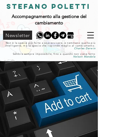
STEFANO POLETTI
Accompagnamento alla gestione del
cambiamento
Newsletter
Non è la specie più forte a sopravvivere, e nemmeno quella più
intelligente, ma la specie che risponde meglio al cambiamento.
Charles Darwin
Sembra sempre impossibile, fino a quando non viene fatto
Nelson Mandela