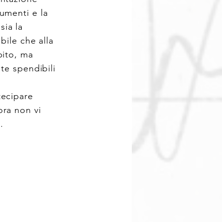
umenti e la
sia la
bile che alla
pito, ma
e spendibili
tecipare
ora non vi
.