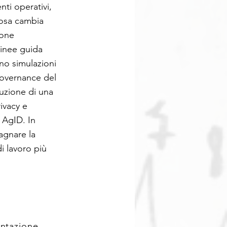
nti operativi,
cosa cambia
ione
Linee guida
nno simulazioni
governance del
ruzione di una
ivacy e
 AgID. In
agnare la
i lavoro più
entazione