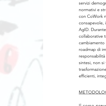
servizi demogr
normativi e st
con CoWork ne
consapevole, i
AgID. Durante l
collaborative 
cambiamento di
roadmap di imp
responsabilità
sintesi, non s
trasformazione
efficienti, int
METODOLOG
Il corso pre