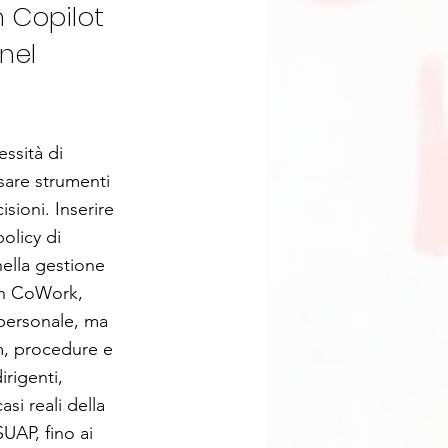
 Copilot
nel
essità di
usare strumenti
sioni. Inserire
olicy di
nella gestione
con CoWork,
 personale, ma
m, procedure e
irigenti,
si reali della
UAP, fino ai