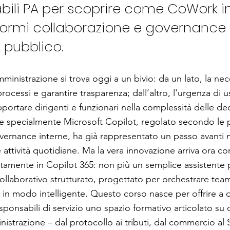
bili PA per scoprire come CoWork in
formi collaborazione e governance 
 pubblico.
ministrazione si trova oggi a un bivio: da un lato, la nec
 processi e garantire trasparenza; dall’altro, l'urgenza di 
portare dirigenti e funzionari nella complessità delle deci
e specialmente Microsoft Copilot, regolato secondo le p
vernance interne, ha già rappresentato un passo avanti 
le attività quotidiane. Ma la vera innovazione arriva ora 
ttamente in Copilot 365: non più un semplice assistente
llaborativo strutturato, progettato per orchestrare tea
i in modo intelligente. Questo corso nasce per offrire a d
sponsabili di servizio uno spazio formativo articolato su ca
istrazione – dal protocollo ai tributi, dal commercio al S