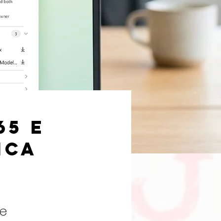
65 e
ica
 e