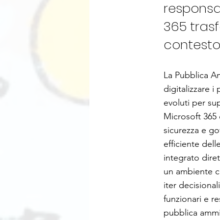
responsa
365 tras
contesto
La Pubblica Am
digitalizzare i
evoluti per sup
Microsoft 365 
sicurezza e go
efficiente del
integrato dire
un ambiente co
iter decisional
funzionari e re
pubblica ammin