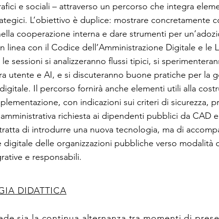
afici e sociali – attraverso un percorso che integra eleme
rategici. L’obiettivo è duplice: mostrare concretamente 
lla cooperazione interna e dare strumenti per un’adoz
n linea con il Codice dell’Amministrazione Digitale e le 
e sessioni si analizzeranno flussi tipici, si sperimentera
tra utente e AI, e si discuteranno buone pratiche per la 
gitale. Il percorso fornirà anche elementi utili alla cost
lementazione, con indicazioni sui criteri di sicurezza, pr
 amministrativa richiesta ai dipendenti pubblici da CAD e
i tratta di introdurre una nuova tecnologia, ma di accomp
 digitale delle organizzazioni pubbliche verso modalità d
egrative e responsabili.
IA DIDATTICA
vede sia la continua alternanza tra momenti di pres