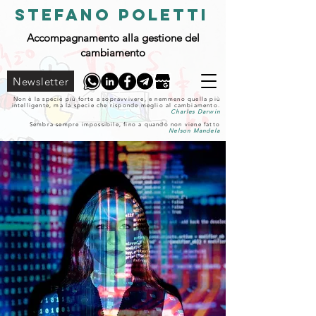
STEFANO POLETTI
Accompagnamento alla gestione del
cambiamento
Newsletter
Non è la specie più forte a sopravvivere, e nemmeno quella più
intelligente, ma la specie che risponde meglio al cambiamento.
Charles Darwin
Sembra sempre impossibile, fino a quando non viene fatto
Nelson Mandela